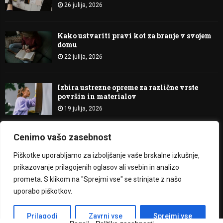
26 julija, 2026
Kako ustvariti pravi kot za branje v svojem
domu
22 julija, 2026
Izbira ustrezne opreme za različne vrste
površin in materialov
19 julija, 2026
Cenimo vašo zasebnost
@2023 - Bitje Svetlobe. All Right Reserved.
Piškotke uporabljamo za izboljšanje vaše brskalne izkušnje,
prikazovanje prilagojenih oglasov ali vsebin in analizo
O nas
Kontakt
prometa. S klikom na "Sprejmi vse" se strinjate z našo
uporabo piškotkov.
Slovenščina
Prilagodi
Zavrni vse
Sprejmi vse