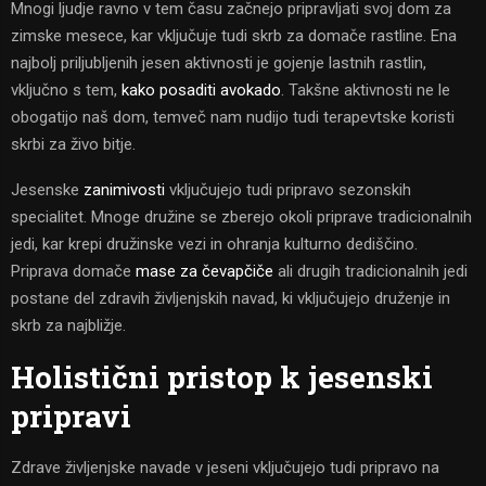
Mnogi ljudje ravno v tem času začnejo pripravljati svoj dom za
zimske mesece, kar vključuje tudi skrb za domače rastline. Ena
najbolj priljubljenih jesen aktivnosti je gojenje lastnih rastlin,
vključno s tem,
kako posaditi avokado
. Takšne aktivnosti ne le
obogatijo naš dom, temveč nam nudijo tudi terapevtske koristi
skrbi za živo bitje.
Jesenske
zanimivosti
vključujejo tudi pripravo sezonskih
specialitet. Mnoge družine se zberejo okoli priprave tradicionalnih
jedi, kar krepi družinske vezi in ohranja kulturno dediščino.
Priprava domače
mase za čevapčiče
ali drugih tradicionalnih jedi
postane del zdravih življenjskih navad, ki vključujejo druženje in
skrb za najbližje.
Holistični pristop k jesenski
pripravi
Zdrave življenjske navade v jeseni vključujejo tudi pripravo na