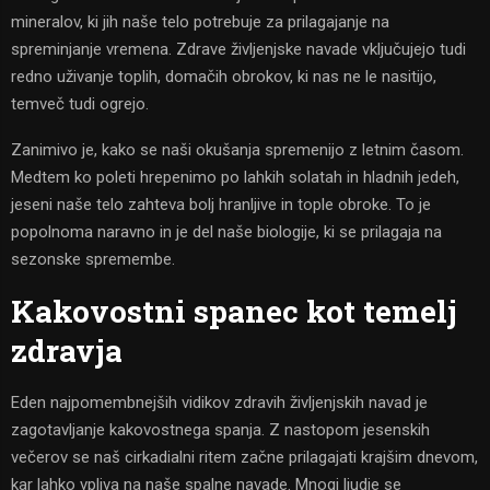
mineralov, ki jih naše telo potrebuje za prilagajanje na
spreminjanje vremena. Zdrave življenjske navade vključujejo tudi
redno uživanje toplih, domačih obrokov, ki nas ne le nasitijo,
temveč tudi ogrejo.
Zanimivo je, kako se naši okušanja spremenijo z letnim časom.
Medtem ko poleti hrepenimo po lahkih solatah in hladnih jedeh,
jeseni naše telo zahteva bolj hranljive in tople obroke. To je
popolnoma naravno in je del naše biologije, ki se prilagaja na
sezonske spremembe.
Kakovostni spanec kot temelj
zdravja
Eden najpomembnejših vidikov zdravih življenjskih navad je
zagotavljanje kakovostnega spanja. Z nastopom jesenskih
večerov se naš cirkadialni ritem začne prilagajati krajšim dnevom,
kar lahko vpliva na naše spalne navade. Mnogi ljudje se