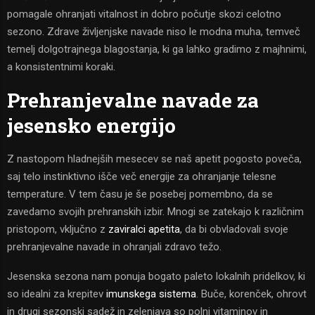
pomagale ohranjati vitalnost in dobro počutje skozi celotno
sezono. Zdrave življenjske navade niso le modna muha, temveč
temelj dolgotrajnega blagostanja, ki ga lahko gradimo z majhnimi,
a konsistentnimi koraki.
Prehranjevalne navade za
jesensko energijo
Z nastopom hladnejših mesecev se naš apetit pogosto poveča,
saj telo instinktivno išče več energije za ohranjanje telesne
temperature. V tem času je še posebej pomembno, da se
zavedamo svojih prehranskih izbir. Mnogi se zatekajo k različnim
pristopom, vključno z
zaviralci apetita
, da bi obvladovali svoje
prehranjevalne navade in ohranjali zdravo težo.
Jesenska sezona nam ponuja bogato paleto lokalnih pridelkov, ki
so idealni za krepitev
imunskega sistema
. Buče, korenček, ohrovt
in drugi sezonski sadež in zelenjava so polni vitaminov in