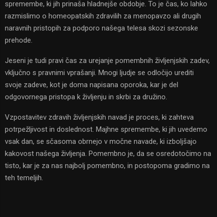
spremembe, ki jih prinaša hladnejše obdobje. To je čas, ko lahko
razmislimo o homeopatskih zdravilih za menopavzo ali drugih
naravnih pristopih za podporo našega telesa skozi sezonske
prehode.
Jeseni je tudi pravi čas za urejanje pomembnih življenjskih zadev,
vključno s pravnimi vprašanji. Mnogi ljudje se odločijo urediti
svoje zadeve, kot je doma napisana oporoka, kar je del
odgovornega pristopa k življenju in skrbi za družino.
Vzpostavitev zdravih življenjskih navad je proces, ki zahteva
potrpežljivost in doslednost. Majhne spremembe, ki jih uvedemo
vsak dan, se sčasoma obrnejo v močne navade, ki izboljšajo
kakovost našega življenja. Pomembno je, da se osredotočimo na
tisto, kar je za nas najbolj pomembno, in postopoma gradimo na
teh temeljih.