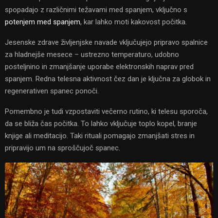
spopadajo z različnimi težavami med spanjem, vključno s
potenjem med spanjem
, kar lahko moti kakovost počitka.
Jesenske zdrave življenjske navade vključujejo pripravo spalnice
za hladnejše mesece – ustrezno temperaturo, udobno
posteljnino in zmanjšanje uporabe elektronskih naprav pred
spanjem. Redna telesna aktivnost čez dan je ključna za globok in
regenerativen spanec ponoči.
Pomembno je tudi vzpostaviti večerno rutino, ki telesu sporoča,
da se bliža čas počitka. To lahko vključuje toplo kopel, branje
knjige ali meditacijo. Taki rituali pomagajo zmanjšati stres in
pripravijo um na sproščujoč spanec.