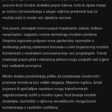
sezone kroz modne dodatke poput šalova, torbi ili cipela manje
je rizično od investiranja u skupe odjevne predmete koji će
možda izaći iz mode već sljedeće sezone.
Ove jeseni, zemaljski tonovi poput maslinasto zelene, hrđavo
narančaste i zagasito crvene dominiraju modnim pistama.
Umjesto kupovine potpuno nove garderobe, razmislite o
dodavanju jednog statement komada u ovim bojama koji možete
kombinirati s neutralnim osnovama koje već posjedujete. Trendi
materijali poput pliša i rebrastog pletiva mogu osvježiti vaš izgled
bez radikalnih promjena.
Modni dodaci predstavljaju priliku za izražavanje osobnosti i
praćenje trendova bez velikih ulaganja. Masivne ogrlice, široki
pojasevi ili upečatljive naušnice mogu transformirati
najjednostavniji outfit u modnu izjavu. Kod biranja modnih
dodataka, razmislite o njihovoj versatilnosti i mogućnosti
kombiniranja s različitim outfitima.