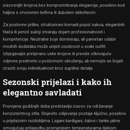
izazovnijih krojeva bez kompromitiranja elegancije, posebno kod
haljina s otvorenim leđima ili dubokim dekolteom.
Za poslovne prilike, strukturirani komadi poput sakoa, elegantnih
hlača ili pencil suknji stvaraju dojam profesionalnosti i
kompetencije. Neutralne boje dominiraju, ali pametan odabir
modnih dodataka može unijeti osobnost u svaki outfit.
Izbjegavajte pretjerano uske krojeve ili previše otkrivajuće
odjevne predmete u poslovnom okruženju, ali nemojte se bojati
izraziti svoju individualnost kroz suptilne detalje.
Sezonski prijelazi i kako ih
elegantno savladati
Promjena godišnjih doba predstavlja izazov za održavanje
konzistentnog stila. Slojevito odijevanje postaje ključno, posebno
u prijelaznim razdobljima. Lagani kardigani, šalovi i tanke jakne
omogućuju prilagodbu promjenjivim temperaturama tijekom