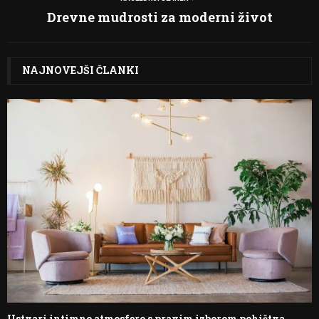
Drevne mudrosti za moderni život
NAJNOVEJŠI ČLANKI
Ustvari intimno atmosfero s pravim izborom pohištva