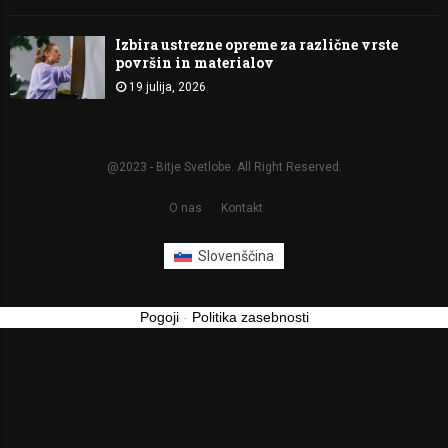
Izbira ustrezne opreme za različne vrste
površin in materialov
19 julija, 2026
@2023 - Bitje Svetlobe. All Right Reserved.
O nas
Kontakt
Slovenščina
Pogoji
-
Politika zasebnosti