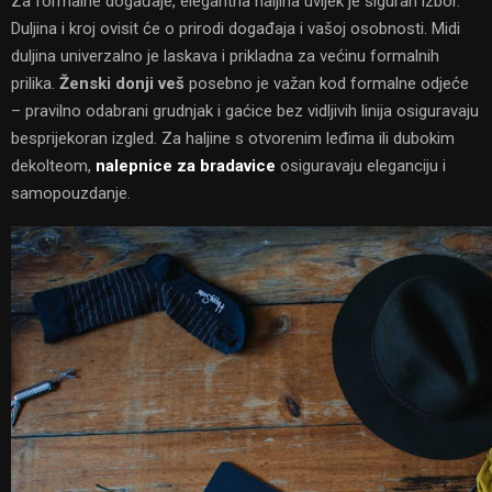
Za formalne događaje, elegantna haljina uvijek je siguran izbor.
Duljina i kroj ovisit će o prirodi događaja i vašoj osobnosti. Midi
duljina univerzalno je laskava i prikladna za većinu formalnih
prilika.
Ženski donji veš
posebno je važan kod formalne odjeće
– pravilno odabrani grudnjak i gaćice bez vidljivih linija osiguravaju
besprijekoran izgled. Za haljine s otvorenim leđima ili dubokim
dekolteom,
nalepnice za bradavice
osiguravaju eleganciju i
samopouzdanje.