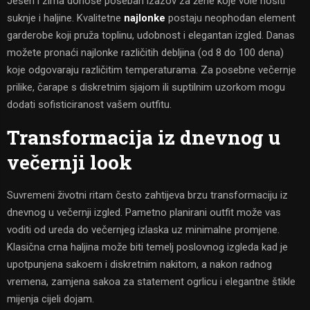
Jesen i zima donose poseban izazov za žene koje vole nositi
suknje i haljine. Kvalitetne
najlonke
postaju neophodan element
garderobe koji pruža toplinu, udobnost i elegantan izgled. Danas
možete pronaći najlonke različitih debljina (od 8 do 100 dena)
koje odgovaraju različitim temperaturama. Za posebne večernje
prilike, čarape s diskretnim sjajom ili suptilnim uzorkom mogu
dodati sofisticiranost vašem outfitu.
Transformacija iz dnevnog u
večernji look
Suvremeni životni ritam često zahtijeva brzu transformaciju iz
dnevnog u večernji izgled. Pametno planirani outfit može vas
voditi od ureda do večernjeg izlaska uz minimalne promjene.
Klasična crna haljina može biti temelj poslovnog izgleda kad je
upotpunjena sakoem i diskretnim nakitom, a nakon radnog
vremena, zamjena sakoa za statement ogrlicu i elegantne štikle
mijenja cijeli dojam.