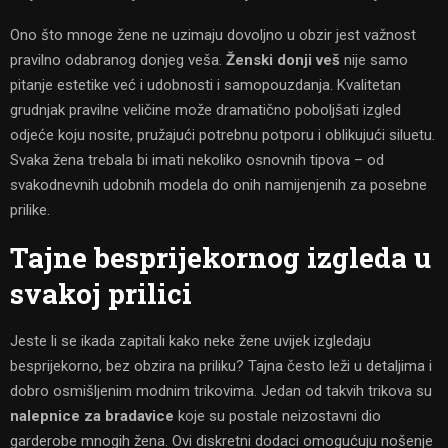
Ono što mnoge žene ne uzimaju dovoljno u obzir jest važnost
pravilno odabranog donjeg veša.
Ženski donji veš
nije samo
pitanje estetike već i udobnosti i samopouzdanja. Kvalitetan
grudnjak pravilne veličine može dramatično poboljšati izgled
odjeće koju nosite, pružajući potrebnu potporu i oblikujući siluetu.
Svaka žena trebala bi imati nekoliko osnovnih tipova – od
svakodnevnih udobnih modela do onih namijenjenih za posebne
prilike.
Tajne besprijekornog izgleda u
svakoj prilici
Jeste li se ikada zapitali kako neke žene uvijek izgledaju
besprijekorno, bez obzira na priliku? Tajna često leži u detaljima i
dobro osmišljenim modnim trikovima. Jedan od takvih trikova su
nalepnice za bradavice
koje su postale neizostavni dio
garderobe mnogih žena. Ovi diskretni dodaci omogućuju nošenje