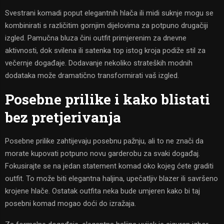
Svestrani komadi poput elegantnih hlača ili midi suknje mogu se
kombinirati s različitim gornjim dijelovima za potpuno drugačiji
izgled. Pamučna bluza čini outfit primjerenim za dnevne
aktivnosti, dok svilena ili satenka top istog kroja podiže stil za
večernje događaje. Dodavanje nekoliko strateških modnih
dodataka može dramatično transformirati vaš izgled.
Posebne prilike i kako blistati
bez pretjerivanja
Posebne prilike zahtijevaju posebnu pažnju, ali to ne znači da
morate kupovati potpuno novu garderobu za svaki događaj.
Fokusirajte se na jedan statement komad oko kojeg ćete graditi
outfit. To može biti elegantna haljina, upečatljiv blazer ili savršeno
krojene hlače. Ostatak outfita neka bude umjeren kako bi taj
posebni komad mogao doći do izražaja.