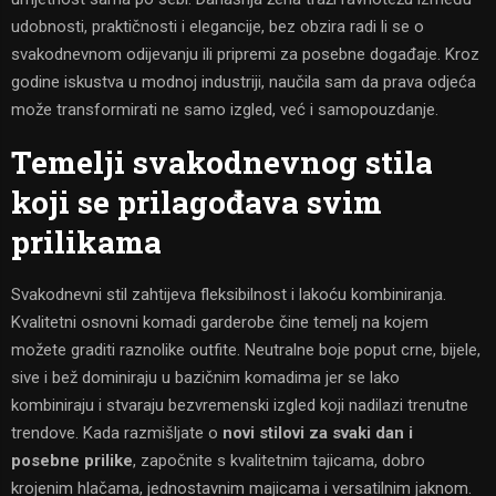
udobnosti, praktičnosti i elegancije, bez obzira radi li se o
svakodnevnom odijevanju ili pripremi za posebne događaje. Kroz
godine iskustva u modnoj industriji, naučila sam da prava odjeća
može transformirati ne samo izgled, već i samopouzdanje.
Temelji svakodnevnog stila
koji se prilagođava svim
prilikama
Svakodnevni stil zahtijeva fleksibilnost i lakoću kombiniranja.
Kvalitetni osnovni komadi garderobe čine temelj na kojem
možete graditi raznolike outfite. Neutralne boje poput crne, bijele,
sive i bež dominiraju u bazičnim komadima jer se lako
kombiniraju i stvaraju bezvremenski izgled koji nadilazi trenutne
trendove. Kada razmišljate o
novi stilovi za svaki dan i
posebne prilike
, započnite s kvalitetnim tajicama, dobro
krojenim hlačama, jednostavnim majicama i versatilnim jaknom.