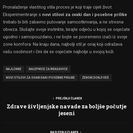
Pronalaženje vlastitog stila proces je koji traje cijeli život.
Eksperimentiranje s
novi stilovi za svaki dan i posebne prilike
trebalo bi biti zabavno putovanje samootkrivanja, a ne stresna
obveza. Slušajte svoje instinkte, birajte odjeću u kojoj se osjećate
ugodno i samopouzdano, i ne bojte se povremeno izaći iz svoje
zone komfora. Na kraju dana, najbolji stil je onaj koji odražava
vašu osobnost i čini da se osjećate najbolje u svojoj koži.
NAJLONKE
NALEPNICE ZA BRADAVICE
NOVI STILOVI ZA SVAKI DAN I POSEBNE PRILIKE
ŽENSKI DONJI VEŠ
PREJŠNJI ČLANEK
Zdrave življenjske navade za boljše počutje
jeseni
NASLEDNJI ČLANEK