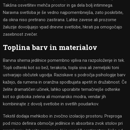
Takšna osvetlitev mehča prostor in ga dela bolj intimnega.
Naravna svetloba je še vedno najpomembnejša, zato poskrbite,
da okna niso pretirano zastirana. Lahke zavese ali prozorne
žaluzije dovoljujejo vpad dnevne svetlobe, hkrati pa omogočajo
zasebnost zvečer.
Toplina barv in materialov
Barvna shema jedilnice pomembno vpliva na razpoloženje in tek.
Topli odtenki kot so bež, terakota, topla siva ali zemeljski toni
ustvarjajo občutek ugodja. Raziskave s področja psihologije barv
kažejo, da rumena in oranžna spodbujata apetit in družabnost. Če
želite dramatičen učinek, lahko uporabite temačnejše odtenke
kot so globoka zelena ali mornarsko modra, vendar jih
kombinirajte z dovolj svetlobe in svetlih poudarkov.
Tekstil dodaja mehkobo in zvočno izolacijo prostoru. Preproga
pod mizo definira območje jedilnice in absorbira zvok stolov pri