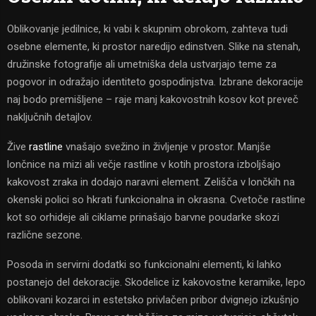
Oblikovanje jedilnice, ki vabi k skupnim obrokom, zahteva tudi
osebne elemente, ki prostor naredijo edinstven. Slike na stenah,
družinske fotografije ali umetniška dela ustvarjajo teme za
pogovor in odražajo identiteto gospodinjstva. Izbrane dekoracije
naj bodo premišljene – raje manj kakovostnih kosov kot preveč
naključnih detajlov.
Žive
rastline
vnašajo svežino in življenje v prostor. Manjše
lončnice na mizi ali večje rastline v kotih prostora izboljšajo
kakovost zraka in dodajo naravni element. Zelišča v lončkih na
okenski polici so hkrati funkcionalna in okrasna. Cvetoče rastline
kot so orhideje ali ciklame prinašajo barvne poudarke skozi
različne sezone.
Posoda in servirni dodatki so funkcionalni elementi, ki lahko
postanejo del dekoracije. Skodelice iz kakovostne keramike, lepo
oblikovani kozarci in estetsko privlačen pribor dvignejo izkušnjo