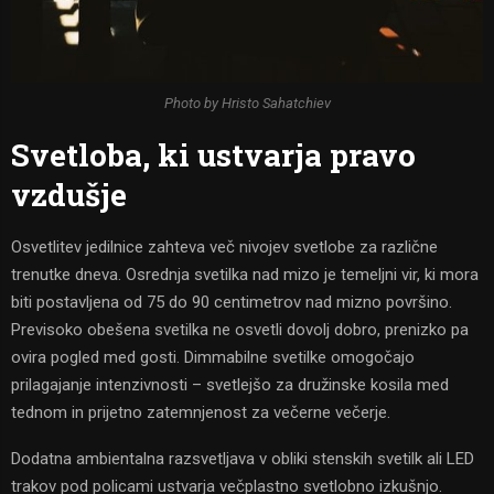
Photo by Hristo Sahatchiev
Svetloba, ki ustvarja pravo
vzdušje
Osvetlitev jedilnice zahteva več nivojev svetlobe za različne
trenutke dneva. Osrednja svetilka nad mizo je temeljni vir, ki mora
biti postavljena od 75 do 90 centimetrov nad mizno površino.
Previsoko obešena svetilka ne osvetli dovolj dobro, prenizko pa
ovira pogled med gosti. Dimmabilne svetilke omogočajo
prilagajanje intenzivnosti – svetlejšo za družinske kosila med
tednom in prijetno zatemnjenost za večerne večerje.
Dodatna ambientalna razsvetljava v obliki stenskih svetilk ali LED
trakov pod policami ustvarja večplastno svetlobno izkušnjo.