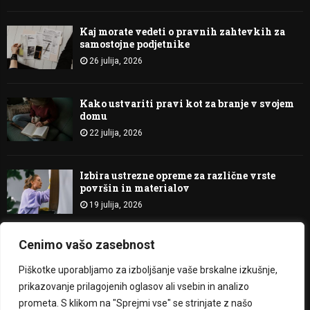
Kaj morate vedeti o pravnih zahtevkih za
samostojne podjetnike
26 julija, 2026
Kako ustvariti pravi kot za branje v svojem
domu
22 julija, 2026
Izbira ustrezne opreme za različne vrste
površin in materialov
19 julija, 2026
Cenimo vašo zasebnost
@2023 - Bitje Svetlobe. All Right Reserved.
Piškotke uporabljamo za izboljšanje vaše brskalne izkušnje,
prikazovanje prilagojenih oglasov ali vsebin in analizo
O nas
Kontakt
prometa. S klikom na "Sprejmi vse" se strinjate z našo