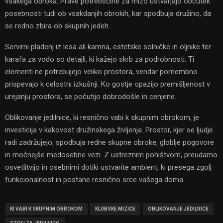
vsakega obroka. Prave potrebščine za mizo ustvarjajo občutek
posebnosti tudi ob vsakdanjih obrokih, kar spodbuja družino, da
se redno zbira ob skupnih jedeh.
Servirni pladenj iz lesa ali kamna, estetske solničke in oljnike ter
karafа za vodo so detajli, ki kažejo skrb za podrobnosti. Ti
elementi ne potrebujejo veliko prostora, vendar pomembno
prispevajo k celostni izkušnji. Ko gostje opazijo premišljenost v
urejanju prostora, se počutijo dobrodošle in cenjene.
Oblikovanje jedilnice, ki resnično vabi k skupnim obrokom, je
investicija v kakovost družinskega življenja. Prostor, kjer se ljudje
radi zadržujejo, spodbuja redne skupne obroke, globlje pogovore
in močnejše medosebne vezi. Z ustreznim pohištvom, preudarno
osvetlitvijo in osebnimi dotiki ustvarite ambient, ki presega zgolj
funkcionalnost in postane resnično srce vašega doma.
KI VABI K SKUPNIM OBROKOM
KLUBSKE MIZICE
OBLIKOVANJE JEDILNICE