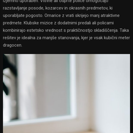
izjemno uporaben. Vitrine ali odprte police omogočajo
razstavljanje posode, kozarcev in okrasnih predmetov, ki
uporabljate pogosto. Omarice z vrati skrijejo manj atraktivne
predmete. Klubske mizice z dodatnimi predali ali policami
kombinirajo estetsko vrednost s praktičnostjo skladiščenja. Taka
rešitev je idealna za manjše stanovanja, kjer je vsak kubični meter
dragocen.