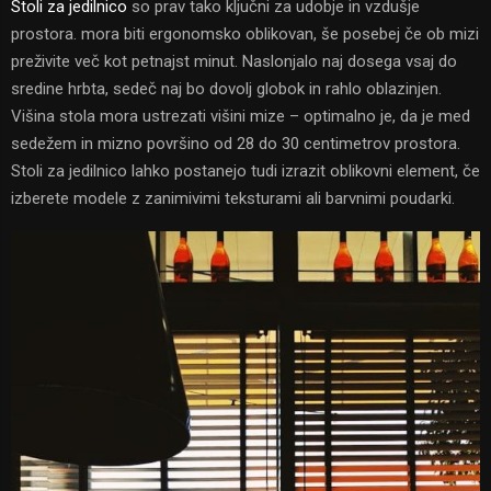
Stoli za jedilnico
so prav tako ključni za udobje in vzdušje
prostora. mora biti ergonomsko oblikovan, še posebej če ob mizi
preživite več kot petnajst minut. Naslonjalo naj dosega vsaj do
sredine hrbta, sedeč naj bo dovolj globok in rahlo oblazinjen.
Višina stola mora ustrezati višini mize – optimalno je, da je med
sedežem in mizno površino od 28 do 30 centimetrov prostora.
Stoli za jedilnico lahko postanejo tudi izrazit oblikovni element, če
izberete modele z zanimivimi teksturami ali barvnimi poudarki.