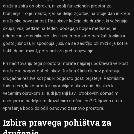
družina zbira ob obrokih, ni zgolj funkcionaln prostor za
hranjenje. To je mesto, kjer se delijo zgodbe, načrtuje dan in krepi
družinska povezanost. Raziskave kažejo, da družine, ki večerjajo
skupaj vsaj petkrat na teden, dosegajo boljše medsebojne
odnose in komunikacijo. Jedilnica mora zato odražati toplino in
gostoljubnost, ki spodbuja ljudi, da se zadržijo ob mizi dlje kot le
tistih deset minut, potrebnih za prehranjevanje.
Pri načrtovanju tega prostora morate najprej upoštevati velikost
družine in pogostost obiskov. Družina štirih članov potrebuje
drugačne rešitve kot par, ki pogosto gosti prijatelje. Razmislite
tudi o tem, kako prostor uporabljate skozi dan. Ali služi le
večernim obrokom ali tudi jutranji kavi, otrokovim domačim
nalogam in nedeljskim družabnim srečanjem? Odgovori na ta
vprašanja bodo določili osnovno zasnovo prostora.
Izbira pravega pohištva za
druženje