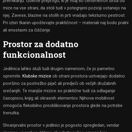
premikanju. Izberite preprogo, ki je vsaj 60 centimetrov širša od
mize na vse strani, da stoli tudi v potegnjeni poziciji ostanejo na
njej. Zavese, blazine na stolih in prti vnašajo teksturno pestrost.
Pri izbiri tkanin upoštevajte praktičnost – materiali naj bodo pralni
ali enostavni za čiščenje.
Prostor za dodatno
funkcionalnost
Jedilnica lahko služi tudi drugim namenom, če jo pametno
opremite.
Klubske mizice
ob strani prostora ustvarjajo dodatno
površino za postrežbo pijač ali predječi ob večjih družabnih
srečanjih. Te manjše mizice so praktične tudi za odlaganje
časopisov, knjig ali okrasnih elementov. Njihova mobilnost
omogoča fleksibilno preoblikovanje prostora glede na potrebe
trenutka.
Shranjevalni prostor v jedilnici je pogosto spregledan, vendar