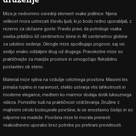
Miza je nedvomno osrednji element vsake jedilnice. Njena
velikost mora ustrezati številu ljudi, ki jo bodo redno uporabljali, z
rezervo za občasne goste. Pravilo pravi, da potrebuje vsaka
oseba približno 60 centimetrov širine in 40 centimetrov globine
za udobno sedenje. Okrogle mize spodbujajo pogovor, saj vsi
sedijo enako oddaljeni drug od drugega. Pravokotne mize so
praktičnejše za manjše prostore in omogočajo fleksibilno
postavitev ob steno.
Material mize vpliva na vzdušje celotnega prostora. Masivni les
prinaša toplino in naravnost, steklo ustvarja vtis lahkotnosti in
moderne elegance, medtem ko marmor dodaja dotik luksuznega
videza. Pomislite tudi na praktičnost vzdrževanja. Družine z
majhnimi otroki bodoценile površine, ki se enostavno čistijo in so
odporne na madeže. Površina mize bi morala prenesti
vsakodnevno uporabo brez potrebe po pretirani previdnosti.