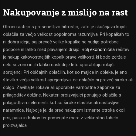
Nakupovanje z mislijo na rast
Otroci rastejo s presenetljivo hitrostjo, zato je skušnjava kupiti
oblačila za večjo velikost popolnoma razumljiva. Pri kopalkah to
ni dobra ideja, saj preveč velike kopalke ne nudijo potrebne
podpore in lahko med plavanjem drsijo. Bolj
ekonomična
rešitev
je nakup kakovostnejših kopalk prave velikosti, ki bodo zdržale
celo sezono in jih lahko naslednje leto uporabljajo mlajši
sorojenci. Pri običajnih oblačilih, kot so majice in obleke, je eno
številko večja velikost sprejemljiva, če oblačilo ni preveč široko ali
dolgo. Zavihajte rokave ali uporabite varnostne zaponke za
prilagoditev dolžine. Nekateri proizvajalci ponujajo oblačila s
prilagodljivimi elementi, kot so široke elastike ali nastavljive
naramnice. Najbolje je, da pred nakupom izmerite otroka okoli
prsi, pasu in bokov ter primerjate mere z velikostno tabelo
proizvajalca.