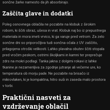
sončne žarke namesto da jih absorbirajo.
Zaščita glave in dodatki
Poleg osnovnega oblačila ne pozabite na klobuk z širokim
robom, ki ščiti obraz, ušesa in vrat. Klobuk naj bo iz prepustnega
materiala in mora imeti vrvico, ki ga varuje pred vetrom. Za zelo
sončne dni so priporočljiva tudi sončna očala z UV zaščito,
prilagojena otroški velikosti. Lahko plavalna obutev ščiti stopala
pred vročim peskom, ostrimi školjkami in kamni ter preprečuje
zdrs na mokri podlagi. Tanka jakna z dolgimi rokavi iz lahke
tkanine je nezamenljiva za zgodnje jutranje ali večerne ure, ko
temperatura ob morju pade. Ne pozabite na brisačo iz
mikrovlaken, ki je kompaktna, hitro suši in zaseda malo prostora
v torbi.
Praktični nasveti za
vzdrževanje oblačil