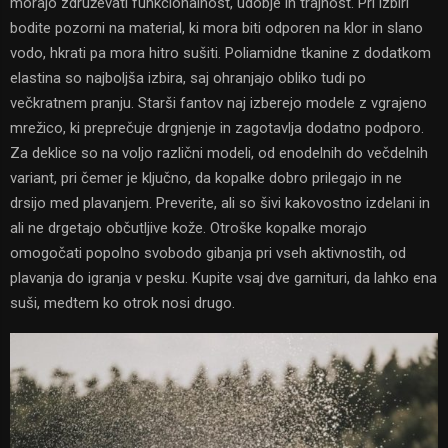
morajo združevati funkcionalnost, udobje in trajnost. Pri izbiri
bodite pozorni na material, ki mora biti odporen na klor in slano
vodo, hkrati pa mora hitro sušiti. Poliamidne tkanine z dodatkom
elastina so najboljša izbira, saj ohranjajo obliko tudi po
večkratnem pranju. Starši fantov naj izberejo modele z vgrajeno
mrežico, ki preprečuje drgnjenje in zagotavlja dodatno podporo.
Za deklice so na voljo različni modeli, od enodelnih do večdelnih
variant, pri čemer je ključno, da kopalke dobro prilegajo in ne
drsijo med plavanjem. Preverite, ali so šivi kakovostno izdelani in
ali ne drgetajo občutljive kože. Otroške kopalke morajo
omogočati popolno svobodo gibanja pri vseh aktivnostih, od
plavanja do igranja v pesku. Kupite vsaj dve garnituri, da lahko ena
suši, medtem ko otrok nosi drugo.