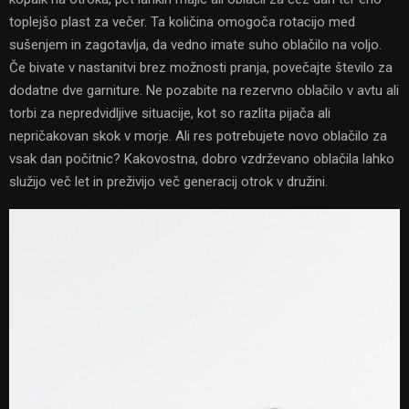
toplejšo plast za večer. Ta količina omogoča rotacijo med
sušenjem in zagotavlja, da vedno imate suho oblačilo na voljo.
Če bivate v nastanitvi brez možnosti pranja, povečajte število za
dodatne dve garniture. Ne pozabite na rezervno oblačilo v avtu ali
torbi za nepredvidljive situacije, kot so razlita pijača ali
nepričakovan skok v morje. Ali res potrebujete novo oblačilo za
vsak dan počitnic? Kakovostna, dobro vzdrževano oblačila lahko
služijo več let in preživijo več generacij otrok v družini.