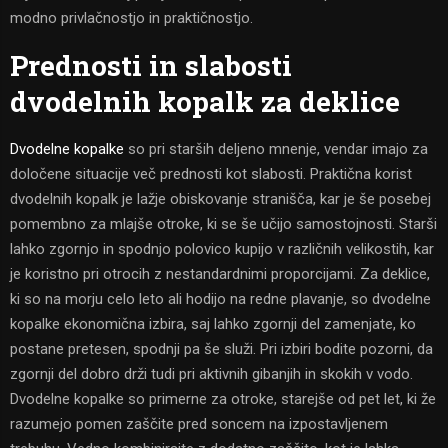
modno privlačnostjo in praktičnostjo.
Prednosti in slabosti
dvodelnih kopalk za deklice
Dvodelne kopalke
so pri starših deljeno mnenje, vendar imajo za
določene situacije več prednosti kot slabosti. Praktična korist
dvodelnih kopalk je lažje obiskovanje stranišča, kar je še posebej
pomembno za mlajše otroke, ki se še učijo samostojnosti. Starši
lahko zgornjo in spodnjo polovico kupijo v različnih velikostih, kar
je koristno pri otrocih z nestandardnimi proporcijami. Za deklice,
ki so na morju celo leto ali hodijo na redne plavanje, so dvodelne
kopalke ekonomična izbira, saj lahko zgornji del zamenjate, ko
postane pretesen, spodnji pa še služi. Pri izbiri bodite pozorni, da
zgornji del dobro drži tudi pri aktivnih gibanjih in skokih v vodo.
Dvodelne kopalke so primerne za otroke, starejše od pet let, ki že
razumejo pomen zaščite pred soncem na izpostavljenem