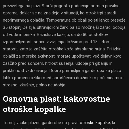
preživetega na plaži. Starši pogosto podcenijo pomen pravilne
opreme, dokler se ne znajdejo v situaciji, ko otrok trpi zaradi
neprimernega oblačila. Temperatura ob obali poleti lahko preseže
35 stopinj Celzija, ultravijolični žarki pa so močnejši zaradi odboja
od vode in peska. Raziskave kažejo, da do 80 odstotkov
izpostavljenosti soncu v življenju doživimo pred 18. letom
starosti, zato je zaščita otroške kože absolutno nujna. Pri izbiri
oblačil za morske aktivnosti morate upoštevati več dejavnikov:
zaščito pred soncem, hitrost sušenja, udobje pri gibanju in
praktičnost vzdrževanja. Dobro premišljena garderoba za plažo
lahko pomeni razliko med sproščenim družinskim počitnicami in
stresno izkušnjo, polno neudobja.
Osnovna plast: kakovostne
otroške kopalke
Temelj vsake plažne garderobe so prave
otroške kopalke
, ki