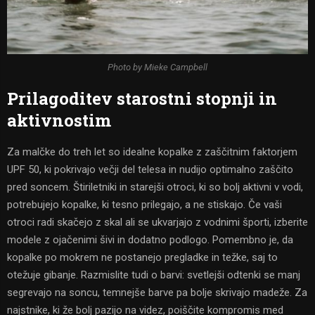
Photo by Mieke Campbell
Prilagoditev starostni stopnji in
aktivnostim
Za malčke do treh let so idealne kopalke z zaščitnim faktorjem
UPF 50, ki pokrivajo večji del telesa in nudijo optimalno zaščito
pred soncem. Štiriletniki in starejši otroci, ki so bolj aktivni v vodi,
potrebujejo kopalke, ki tesno prilegajo, a ne stiskajo. Če vaši
otroci radi skačejo z skal ali se ukvarjajo z vodnimi športi, izberite
modele z ojačenimi šivi in dodatno podlogo. Pomembno je, da
kopalke po mokrem ne postanejo pregladke in težke, saj to
otežuje gibanje. Razmislite tudi o barvi: svetlejši odtenki se manj
segrevajo na soncu, temnejše barve pa bolje skrivajo madeže. Za
najstnike, ki že bolj pazijo na videz, poiščite kompromis med