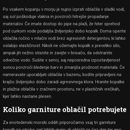
Po vsakem kopanju v morju je nujno izprati oblačila v sladki vodi,
saj sol poškoduje vlakna in povzroči hitrejše propadanje
materialov. Če imate dostop do pipe na plaži, že hiter sprehod
pod curkom vode podaljša življenjsko dobo kopalk. Doma operite
oblačila ročno v mlačni vodi brez agresivnih detergentov, ki lahko
oslabijo elastičnost. Nikoli ne ožemajte kopalk s preveliko silo,
ampak jih nežno stisnite in zavijte v brisačo, da odstranite
odvečno vodo. Sušite v senci, saj neposredna izpostavljenost
soncu povzroči bledenje barv in zmanjša prožnost materiala. Če
nameravate uporabljati oblačila v bazenu, bodite pripravljeni na
krajšo življenjsko dobo zaradi agresivnega klora. Hranite kopalke
in plažna oblačila v zračnem prostoru, ne v plastičnih vrečkah,
kjer lahko nastane plesen.
Koliko garniture oblačil potrebujete
Za enotedenski morski oddih priporočamo vsaj tri garniture
kopalk na otroka, pet lahkih majic ali oblačil za čez dan ter eno