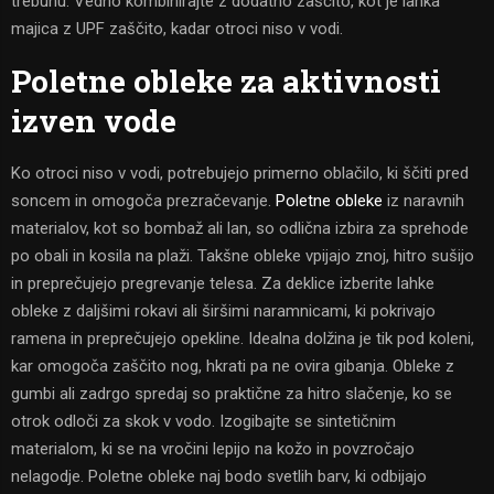
trebuhu. Vedno kombinirajte z dodatno zaščito, kot je lahka
majica z UPF zaščito, kadar otroci niso v vodi.
Poletne obleke za aktivnosti
izven vode
Ko otroci niso v vodi, potrebujejo primerno oblačilo, ki ščiti pred
soncem in omogoča prezračevanje.
Poletne obleke
iz naravnih
materialov, kot so bombaž ali lan, so odlična izbira za sprehode
po obali in kosila na plaži. Takšne obleke vpijajo znoj, hitro sušijo
in preprečujejo pregrevanje telesa. Za deklice izberite lahke
obleke z daljšimi rokavi ali širšimi naramnicami, ki pokrivajo
ramena in preprečujejo opekline. Idealna dolžina je tik pod koleni,
kar omogoča zaščito nog, hkrati pa ne ovira gibanja. Obleke z
gumbi ali zadrgo spredaj so praktične za hitro slačenje, ko se
otrok odloči za skok v vodo. Izogibajte se sintetičnim
materialom, ki se na vročini lepijo na kožo in povzročajo
nelagodje. Poletne obleke naj bodo svetlih barv, ki odbijajo