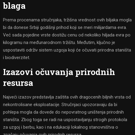
blaga
Prema procenama stručnjaka, tržišna vrednost ovih biljaka mogla
bi da donese Srbiji godišnji prihod koji se meri milijardama evra.
Već sada pojedine vrste dostižu cenu od nekoliko hiljada evra po
kilogramu na međunarodnom tržištu. Međutim, ključno je
uspostaviti održiv sistem uzgoja koji će očuvati prirodna staništa
i biodiverzitet.
Izazovi očuvanja prirodnih
resursa
Najveći izazov predstavlja zaštita ovih dragocenih biljnih vrsta od
nekontrolisane eksploatacije. Stručnjaci upozoravaju da bi
pohlepa mogla da dovede do nepovratnog uništenja prirodnih
staništa. Zbog toga se radi na uspostavljanju strogih protokola
za uzgoj i berbu, kao i na edukaciji lokalnog stanovništva o
značaju očuvanja ovih prirodnih resursa.