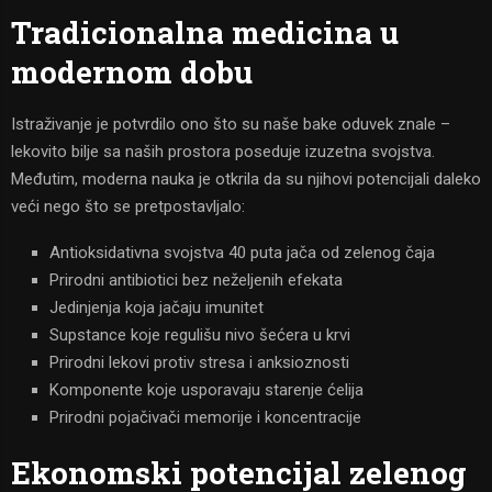
Tradicionalna medicina u
modernom dobu
Istraživanje je potvrdilo ono što su naše bake oduvek znale –
lekovito bilje sa naših prostora poseduje izuzetna svojstva.
Međutim, moderna nauka je otkrila da su njihovi potencijali daleko
veći nego što se pretpostavljalo:
Antioksidativna svojstva 40 puta jača od zelenog čaja
Prirodni antibiotici bez neželjenih efekata
Jedinjenja koja jačaju imunitet
Supstance koje regulišu nivo šećera u krvi
Prirodni lekovi protiv stresa i anksioznosti
Komponente koje usporavaju starenje ćelija
Prirodni pojačivači memorije i koncentracije
Ekonomski potencijal zelenog