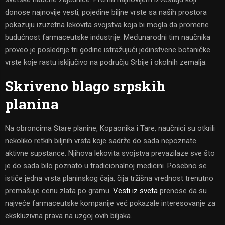
donose najnovije vesti, pojedine biljne vrste sa naših prostora
pokazuju izuzetna lekovita svojstva koja bi mogla da promene
budućnost farmaceutske industrije. Međunarodni tim naučnika
proveo je poslednje tri godine istražujući jedinstvene botaničke
vrste koje rastu isključivo na području Srbije i okolnih zemalja.
Skriveno blago srpskih
planina
Na obroncima Stare planine, Kopaonika i Tare, naučnici su otkrili
nekoliko retkih biljnih vrsta koje sadrže do sada nepoznate
aktivne supstance. Njihova lekovita svojstva prevazilaze sve što
je do sada bilo poznato u tradicionalnoj medicini. Posebno se
ističe jedna vrsta planinskog čaja, čija tržišna vrednost trenutno
premašuje cenu zlata po gramu.
Vesti iz sveta
prenose da su
najveće farmaceutske kompanije već pokazale interesovanje za
ekskluzivna prava na uzgoj ovih biljaka.