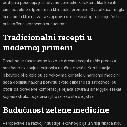
područja poseduju jedinstvene genetske karakteristike koje ih
čine posebno otpornim na klimatske promene. Ova otkrića mogla
bi da budu ključna za razvoj novih sorti lekovitog bilja koje će biti
prilagođene izazovima budućnosti.
Tradicionalni recepti u
modernoj primeni
Posebno je fascinantno kako se drevni recepti naših predaka
savršeno uklapaju u najnovija naučna otkrića. Kombinacije
lekovitog bilja koje su se vekovima koristile u narodnoj medicini
sada dobijaju naučnu potvrdu svoje efikasnosti. Istraživači su
otkrili da određene kombinacije biljaka stvaraju sinergijski efekat
koji višestruko pojačava njihova lekovita svojstva.
Budućnost zelene medicine
Perspektive za razvoj industrije lekovitog bilja u Srbiji nikada nisu