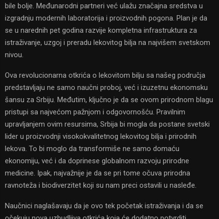
bile bolje. Međunarodni partneri već ulažu značajna sredstva u
izgradnju modernih laboratorija i proizvodnih pogona. Plan je da
se u narednih pet godina razvije kompletna infrastruktura za
istraživanje, uzgoj i preradu lekovitog bilja na najvišem svetskom
nivou.
Ova revolucionarna otkrića o lekovitom bilju sa našeg područja
predstavljaju ne samo naučni proboj, već i izuzetnu ekonomsku
šansu za Srbiju. Međutim, ključno je da se ovom prirodnom blagu
pristupi sa najvećom pažnjom i odgovornošću. Pravilnim
upravljanjem ovim resursima, Srbija bi mogla da postane svetski
lider u proizvodnji visokokvalitetnog lekovitog bilja i prirodnih
lekova. To bi moglo da transformiše ne samo domaću
ekonomiju, već i da doprinese globalnom razvoju prirodne
medicine. Ipak, najvažnije je da se pri tome očuva prirodna
ravnoteža i biodiverzitet koji su nam preci ostavili u nasleđe.
Naučnici naglašavaju da je ovo tek početak istraživanja i da se
očekuju nova uzbudljiva otkrića koja će dodatno potvrditi