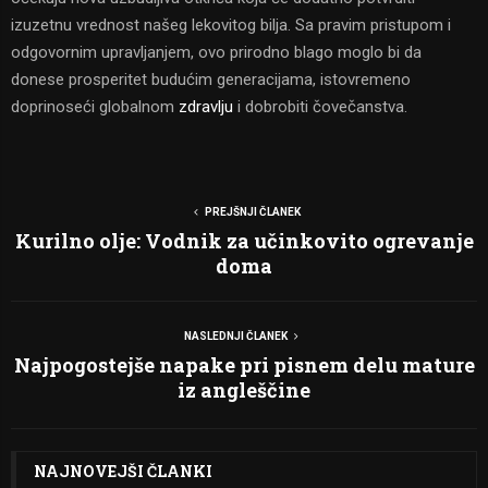
izuzetnu vrednost našeg lekovitog bilja. Sa pravim pristupom i
odgovornim upravljanjem, ovo prirodno blago moglo bi da
donese prosperitet budućim generacijama, istovremeno
doprinoseći globalnom
zdravlju
i dobrobiti čovečanstva.
PREJŠNJI ČLANEK
Kurilno olje: Vodnik za učinkovito ogrevanje
doma
NASLEDNJI ČLANEK
Najpogostejše napake pri pisnem delu mature
iz angleščine
NAJNOVEJŠI ČLANKI