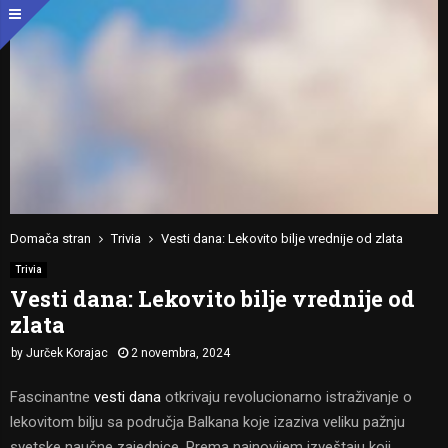
Domača stran
Trivia
Vesti dana: Lekovito bilje vrednije od zlata
Trivia
Vesti dana: Lekovito bilje vrednije od
zlata
by
Jurček Korajac
2 novembra, 2024
Fascinantne
vesti dana
otkrivaju revolucionarno istraživanje o
lekovitom bilju sa područja Balkana koje izaziva veliku pažnju
svetske naučne zajednice. Prema najnovijem izveštaju koji