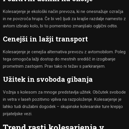
Kolesarjenje je ekološki način prevoza, ki ne onesnažuje ozračja
in ne povzroča hrupa. Če bi več ljudi za krajše razdalje namesto z
avtom izbralo kolo, bi to pomembno zmanjšalo ogljični odtis.
Cenejši in lažji transport
Kolesarjenje je cenejša alternativa prevozu z avtomobilom. Poleg
tega omogoča lažji dostop do mestnih središč in izogibanje
prometnim zastojem. Prav tako ni težav s parkiranjem.
Užitek in svoboda gibanja
Vožnja s kolesom za mnoge predstavlja užitek. Občutek svobode
in vetra v laseh pozitivno vpliva na razpoloženje. Kolesarjenje je
lahko tudi družabni dogodek – skupinske kolesarske ture krepijo
prijateljske vezi.
Trend rasti kolesarjenja v