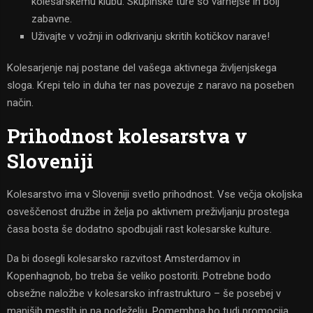
kolesarskemu klubu. Skupinske ture so varnejše in bolj
zabavne.
Uživajte v vožnji in odkrivanju skritih kotičkov narave!
Kolesarjenje naj postane del vašega aktivnega življenjskega
sloga. Krepi telo in duha ter nas povezuje z naravo na poseben
način.
Prihodnost kolesarstva v
Sloveniji
Kolesarstvo ima v Sloveniji svetlo prihodnost. Vse večja okoljska
osveščenost družbe in želja po aktivnem preživljanju prostega
časa bosta še dodatno spodbujali rast kolesarske kulture.
Da bi dosegli kolesarsko razvitost Amsterdamov in
Kopenhagnob, bo treba še veliko postoriti. Potrebne bodo
obsežne naložbe v kolesarsko infrastrukturo – še posebej v
manjših mestih in na podeželju. Pomembna bo tudi promocija