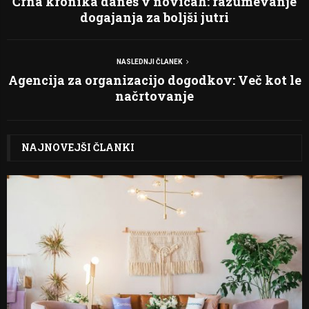
Črna kronika danes v novicah: razumevanje
dogajanja za boljši jutri
NASLEDNJI ČLANEK
Agencija za organizacijo dogodkov: Več kot le
načrtovanje
NAJNOVEJŠI ČLANKI