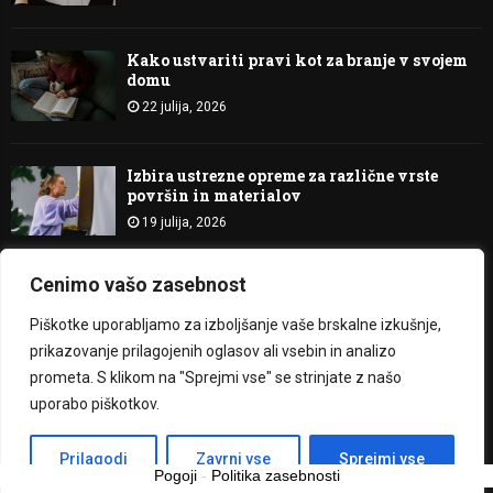
Kako ustvariti pravi kot za branje v svojem
domu
22 julija, 2026
Izbira ustrezne opreme za različne vrste
površin in materialov
19 julija, 2026
Cenimo vašo zasebnost
@2023 - Bitje Svetlobe. All Right Reserved.
Piškotke uporabljamo za izboljšanje vaše brskalne izkušnje,
prikazovanje prilagojenih oglasov ali vsebin in analizo
O nas
Kontakt
prometa. S klikom na "Sprejmi vse" se strinjate z našo
uporabo piškotkov.
Slovenščina
Prilagodi
Zavrni vse
Sprejmi vse
Pogoji
-
Politika zasebnosti