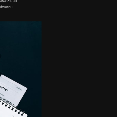
datke, ali
buhvatnu