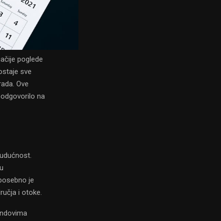
gačije poglede
postaje sve
 rada. Ove
 odgovorilo na
budućnost.
đu
 posebno je
ručja i otoke.
fondovima