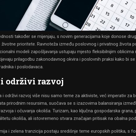
jednosti također se mijenjaju, s novim generacijama koje donose dru
j i životne prioritete. Ravnoteža između poslovnog i privatnog života 
dicionalni modeli zapošljavanja ustupaju mjesto fleksibilnijim oblicima
ijevaju prilagodbu zakonodavnog okvira i poslovnih praksi kako bi se
radnika i poslodavaca.
i održivi razvoj
a i održivi razvoj više nisu samo teme za aktiviste, već imperativ za 
ata prirodnim resursima, suočava se s izazovima balansiranja izme
zvoja i očuvanja okoliša. Turizam, kao ključna gospodarska grana,
valitetu okoliša, ali istovremeno stvara značajan pritisak na obalna pod
ja i zelena tranzicija postaju središnje teme europskih politika, s 