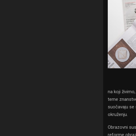
na koji živimo
teme znanstven
suočavaju se 
okruženju.
Obrazovni sust
reforme obrazo