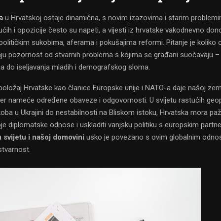
a
u Hrvatskoj ostaje dinamična, s novim izazovima i starim problem
ćih i opozicije često su napeti, a vijesti iz hrvatske vakodnevno do
političkim sukobima, aferama i pokušajima reformi. Pitanje je koliko 
ju pozornost od stvarnih problema s kojima se građani suočavaju – 
na do iseljavanja mladih i demografskog sloma.
oložaj Hrvatske kao članice Europske unije i NATO-a daje našoj zeml
ođer nameće određene obaveze i odgovornosti. U svijetu rastućih geop
koba u Ukrajini do nestabilnosti na Bliskom istoku, Hrvatska mora pažl
oje diplomatske odnose i uskladiti vanjsku politiku s europskim partn
 svijetu i našoj domovini
usko je povezano s ovim globalnim odnos
stvarnost.