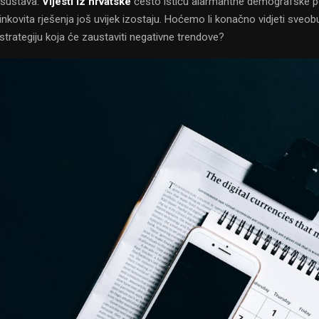
 sustava.
Vijesti iz hrvatske
često ističu alarmantne demografske po
inkovita rješenja još uvijek izostaju. Hoćemo li konačno vidjeti sveo
trategiju koja će zaustaviti negativne trendove?