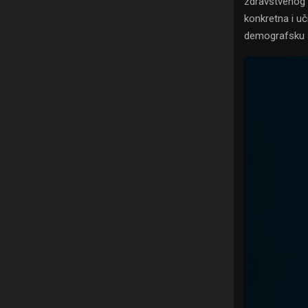
zdravstvenog
konkretna i uč
demografsku s