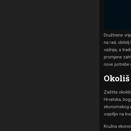
Društvene vri
na rad, obitel
važnija, a tra
promjene zaht
nove potrebe 
Okoliš 
Zaštita okoliš
Hrvatska, bog
ekonomskog ra
osjetljiv na k
Kružna ekonomi