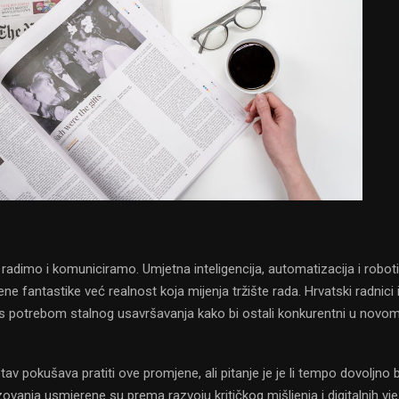
, radimo i komuniciramo. Umjetna inteligencija, automatizacija i roboti
e fantastike već realnost koja mijenja tržište rada. Hrvatski radnici 
s potrebom stalnog usavršavanja kako bi ostali konkurentni u novom
av pokušava pratiti ove promjene, ali pitanje je je li tempo dovoljno b
vanja usmjerene su prema razvoju kritičkog mišljenja i digitalnih vje