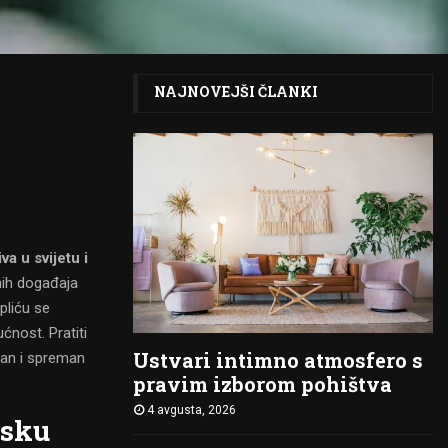
NAJNOVEJŠI ČLANKI
va u svijetu i
nih događaja
pliću se
ćnost. Pratiti
Ustvari intimno atmosfero s
iran i spreman
pravim izborom pohištva
4 avgusta, 2026
tsku