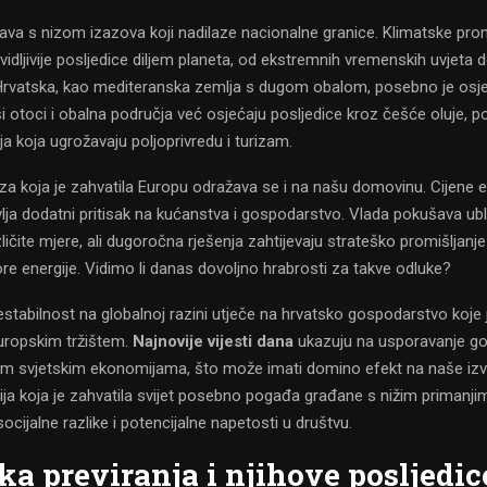
čava s nizom izazova koji nadilaze nacionalne granice. Klimatske pr
 vidljivije posljedice diljem planeta, od ekstremnih vremenskih uvjeta 
Hrvatska, kao mediteranska zemlja s dugom obalom, posebno je osjet
 otoci i obalna područja već osjećaju posljedice kroz češće oluje, p
a koja ugrožavaju poljoprivredu i turizam.
iza koja je zahvatila Europu odražava se i na našu domovinu. Cijene 
vlja dodatni pritisak na kućanstva i gospodarstvo. Vlada pokušava ubl
ličite mjere, ali dugoročna rješenja zahtijevaju strateško promišljanje
ore energije. Vidimo li danas dovoljno hrabrosti za takve odluke?
tabilnost na globalnoj razini utječe na hrvatsko gospodarstvo koje
uropskim tržištem.
Najnovije vijesti dana
ukazuju na usporavanje g
im svjetskim ekonomijama, što može imati domino efekt na naše izv
cija koja je zahvatila svijet posebno pogađa građane s nižim primanji
ocijalne razlike i potencijalne napetosti u društvu.
čka previranja i njihove posljedic