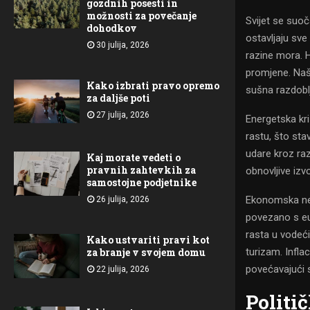
gozdnih posesti in
možnosti za povečanje
Svijet se suo
dohodkov
ostavljaju sve
30 julija, 2026
razine mora. 
promjene. Naši
Kako izbrati pravo opremo
sušna razdoblj
za daljše poti
27 julija, 2026
Energetska kr
rastu, što sta
udare kroz raz
Kaj morate vedeti o
pravnih zahtevkih za
obnovljive izv
samostojne podjetnike
Ekonomska nes
26 julija, 2026
povezano s e
rasta u vodeć
Kako ustvariti pravi kot
turizam. Infla
za branje v svojem domu
povećavajući s
22 julija, 2026
Politi