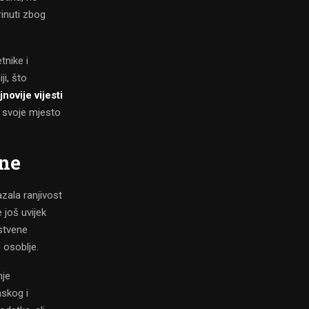
rinuti zbog
tnike i
i, što
jnovije vijesti
e svoje mjesto
ene
zala ranjivost
 još uvijek
stvene
 osoblje.
nje
nskog i