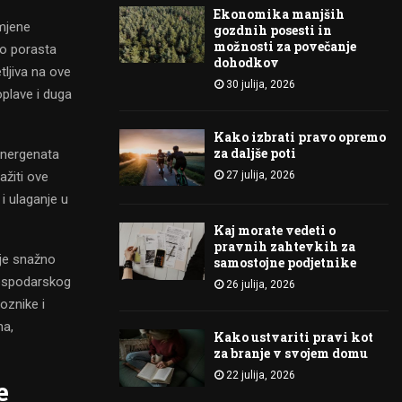
Ekonomika manjših
omjene
gozdnih posesti in
možnosti za povečanje
do porasta
dohodkov
ljiva na ove
30 julija, 2026
oplave i duga
Kako izbrati pravo opremo
za daljše poti
energenata
ažiti ove
27 julija, 2026
 i ulaganje u
Kaj morate vedeti o
pravnih zahtevkih za
 je snažno
samostojne podjetnike
ospodarskog
26 julija, 2026
oznike i
ma,
Kako ustvariti pravi kot
za branje v svojem domu
22 julija, 2026
e