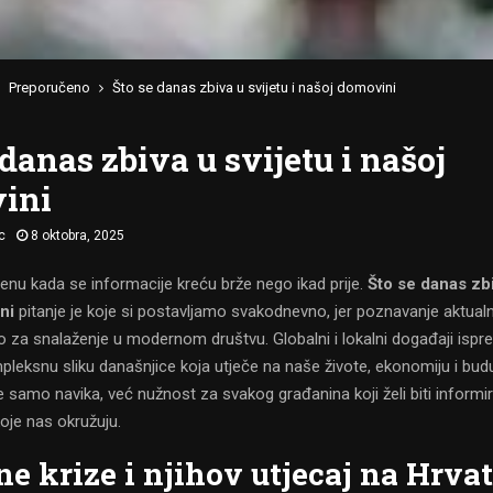
Preporučeno
Što se danas zbiva u svijetu i našoj domovini
 danas zbiva u svijetu i našoj
ini
c
8 oktobra, 2025
enu kada se informacije kreću brže nego ikad prije.
Što se danas zbi
ni
pitanje je koje si postavljamo svakodnevno, jer poznavanje aktual
o za snalaženje u modernom društvu. Globalni i lokalni događaji ispre
pleksnu sliku današnjice koja utječe na naše živote, ekonomiju i budu
e samo navika, već nužnost za svakog građanina koji želi biti inform
oje nas okružuju.
ne krize i njihov utjecaj na Hrva