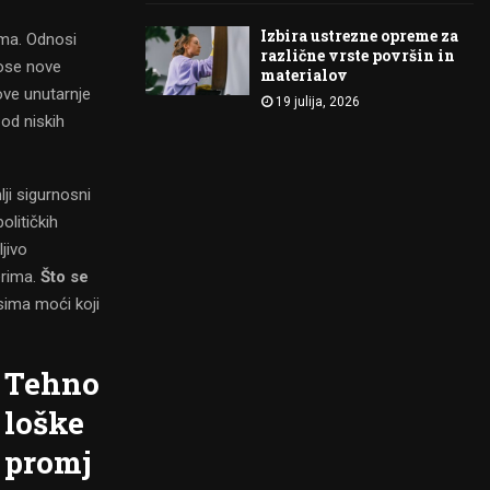
Izbira ustrezne opreme za
ima. Odnosi
različne vrste površin in
nose nove
materialov
ove unutarnje
19 julija, 2026
od niskih
ji sigurnosni
olitičkih
jivo
erima.
Što se
ima moći koji
Tehno
loške
promj