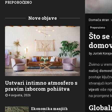
PRIPOROČENO
Nove objave
Domača stran
Preporučeno
Što se
domov
by
Jurček Koraja
Živimo u vrem
našoj domovi
postaje ključn
Ustvari intimno atmosfero s
stvarajući kom
pravim izborom pohištva
vijesti
više nij
na promjene k
4 avgusta, 2026
Global
Ekonomika manjših