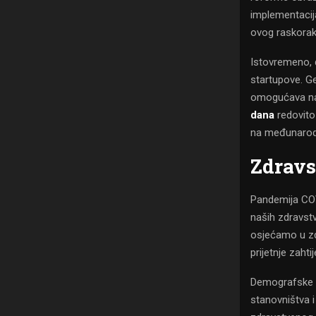
implementacija
ovog raskora
Istovremeno, 
startupove. Ge
omogućava naš
dana
redovito 
na međunarod
Zdravs
Pandemija COVI
naših zdravstv
osjećamo u zd
prijetnje zaht
Demografske p
stanovništva i