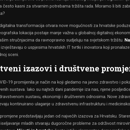
 često kasni za stvarnim potrebama tržišta rada. Moramo li biti zab
ka?
digitalna transformacija otvara nove mogućnosti za hrvatske poduze
ografska lokacija postaje manje važna u globalnoj digitalnoj ekonomij
im stručnjacima da ravnopravno sudjeluju na svjetskom tržištu.
Na
izvještavaju o uspjesima hrvatskih IT tvrtki i inovatora koji pronalaz
noj sceni.
tveni izazovi i društvene promj
D-19 promijenila je način na koji gledamo na javno zdravstvo i poka
enih sustava. Iako su najteži dani pandemije iza nas, njene posljedice
ravstvenom sustavu, ekonomiji i društvenim odnosima. Nove zdrav
ijevaju kontinuirano ulaganje u zdravstvenu infrastrukturu i medicinsko
romjene predstavljaju jedan od najvećih izazova za Hrvatsku. Stare
 iseljavanje mladih stvaraju dugoročne probleme za održivost mirovi