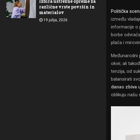
Izbira ustrezne opreme za
različne vrste površin in
Politička scen
materialov
između vladaju
19 julija, 2026
informacije o 
borbe odvraća
plaća i mirovi
Međunarodni p
okvir, ali tak
tenzija, od su
balansirati sv
danas zbiva u
oblikuju našu 