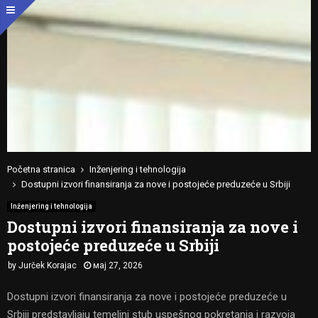
Početna stranica
Inženjering i tehnologija
Dostupni izvori finansiranja za nove i postojeće preduzeće u Srbiji
Inženjering i tehnologija
Dostupni izvori finansiranja za nove i
postojeće preduzeće u Srbiji
by
Jurček Korajac
мај 27, 2026
Dostupni izvori finansiranja za nove i postojeće preduzeće u
Srbiji predstavljaju temeljni stub uspešnog pokretanja i razvoja