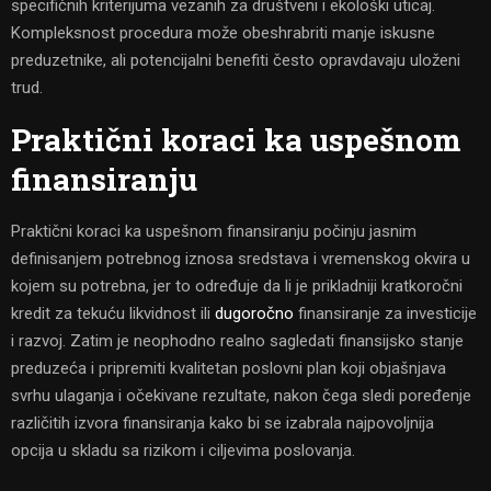
specifičnih kriterijuma vezanih za društveni i ekološki uticaj.
Kompleksnost procedura može obeshrabriti manje iskusne
preduzetnike, ali potencijalni benefiti često opravdavaju uloženi
trud.
Praktični koraci ka uspešnom
finansiranju
Praktični koraci ka uspešnom finansiranju počinju jasnim
definisanjem potrebnog iznosa sredstava i vremenskog okvira u
kojem su potrebna, jer to određuje da li je prikladniji kratkoročni
kredit za tekuću likvidnost ili
dugoročno
finansiranje za investicije
i razvoj. Zatim je neophodno realno sagledati finansijsko stanje
preduzeća i pripremiti kvalitetan poslovni plan koji objašnjava
svrhu ulaganja i očekivane rezultate, nakon čega sledi poređenje
različitih izvora finansiranja kako bi se izabrala najpovoljnija
opcija u skladu sa rizikom i ciljevima poslovanja.