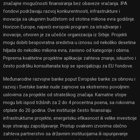
značajne mogućnosti finansiranja bez obaveze vraćanja. IPA
fondovi podržavaju razvoj konkurentnosti, infrastrukture i
inovacija sa ukupnim budžetom od stotina miliona evra godišnje.
Horizon Europe, najveći evropski program za istraživanje i
inovacije, otvoren je za učešće organizacija iz Srbije. Projekti
mogu dobiti bespovratna sredstva u iznosu od nekoliko desetina
hiljada do nekoliko miliona evra, zavisno od kategorije i obima.
Priprema kvalitetne projektne aplikacije zahteva znanje, iskustvo i
često podršku konsultanata koji se specijalizuju za EU fondove.
Međunarodne razvojne banke poput Evropske banke za obnovu i
razvoj i Svetske banke nude zajmove sa ekstremno povoljnim
uslovima za projekte od strateškog značaja. Kamatne stope
mogu biti ispod tržišnih za 2 do 4 procentna poena, sa rokovima
otplate do 20 godina. Ove institucije često finansiraju
infrastrukturne projekte, energetsku efikasnost ili velike investicije
koje stvaraju zapošljavanje. Pristup ovakvim izvorima obično
zahteva partnerstvo sa državnim institucijama ili ispunjavanje