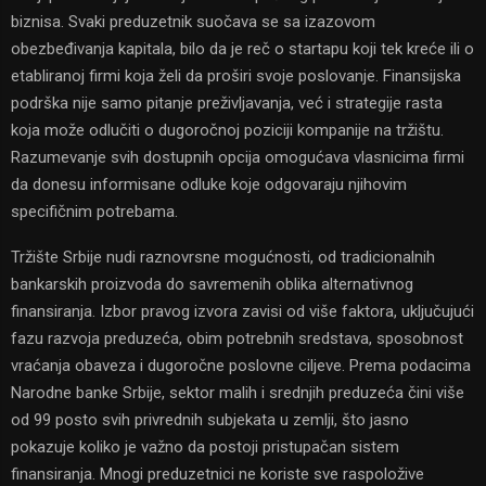
biznisa. Svaki preduzetnik suočava se sa izazovom
obezbeđivanja kapitala, bilo da je reč o startapu koji tek kreće ili o
etabliranoj firmi koja želi da proširi svoje poslovanje. Finansijska
podrška nije samo pitanje preživljavanja, već i strategije rasta
koja može odlučiti o dugoročnoj poziciji kompanije na tržištu.
Razumevanje svih dostupnih opcija omogućava vlasnicima firmi
da donesu informisane odluke koje odgovaraju njihovim
specifičnim potrebama.
Tržište Srbije nudi raznovrsne mogućnosti, od tradicionalnih
bankarskih proizvoda do savremenih oblika alternativnog
finansiranja. Izbor pravog izvora zavisi od više faktora, uključujući
fazu razvoja preduzeća, obim potrebnih sredstava, sposobnost
vraćanja obaveza i dugoročne poslovne ciljeve. Prema podacima
Narodne banke Srbije, sektor malih i srednjih preduzeća čini više
od 99 posto svih privrednih subjekata u zemlji, što jasno
pokazuje koliko je važno da postoji pristupačan sistem
finansiranja. Mnogi preduzetnici ne koriste sve raspoložive