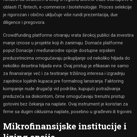
oblasti IT, fintech, e-commerce i biotehnologije. Proces selekcije
je rigorozan i obično uključuje više rundi prezentacija, due
diligence i pregovora.
Crowdfunding platforme otvaraju vrata širokoj publici da investira
manje iznose u projekte koji ih zanimaju. Domaće platforme
poput Donacije i međunarodne opcije dostupne srpskim
preduzetnicima omogućavaju prikupljanje od nekoliko hiljada do
nekoliko desetina hiljada evra. Ovaj pristup je efikasan ne samo
za finansiranje već i za testiranje tržišnog interesa i izgradnju
zajednice lojalnih kupaca pre formalnog lansiranja. Faktoring
kompanije nude drugačiji vid podrške, kupujući potraživanja
preduzeća sa diskontom, čime omogućavaju trenutni pristup
gotovini bez čekanja na naplate. Ovaj instrument je koristan za
firme sa dugim ciklusima naplate, posebno u građevini ili trgovini.
Mikrofinansijske institucije i