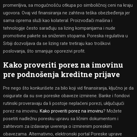
promenljiva, sa mogućnošću otkupa po simboličnoj ceni na kraju
ugovora. Ovaj vid finansiranja ne zahteva teška obezbeđenja jer
sama oprema služi kao kolateral. Proizvođači mašina i
tehnologije često sarađuju sa lizing kompanijama i nude
promotivne pakete sa sniženim stopama. Poreska regulativa u
Srbiji dozvoljava da se lizing rate tretiraju kao troškovi
poslovanja, što smanjuje oporezivi profit.
Kako proveriti porez na imovinu
pre podnošenja kreditne prijave
Pre nego što konkurišete za bilo koji vid finansiranja, ključno je da
osigurate da su sve poreske obaveze izmirene. Banke i fondovi
rutinski proveravaju da li postoje neplaćeni porezi, uključujući
porez na imovinu.
Kako proveriti porez na imovinu
? Možete
posetiti nadležnu poresku upravu sa ličnim dokumentom i
zahtevom za izdavanje uverenja o izmirenim poreskim
obavezama. Alternativno, elektronski portal Poreske uprave