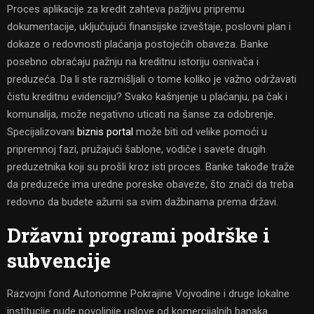
Proces aplikacije za kredit zahteva pažljivu pripremu
dokumentacije, uključujući finansijske izveštaje, poslovni plan i
dokaze o redovnosti plaćanja postojećih obaveza. Banke
posebno obraćaju pažnju na kreditnu istoriju osnivača i
preduzeća. Da li ste razmišljali o tome koliko je važno održavati
čistu kreditnu evidenciju? Svako kašnjenje u plaćanju, pa čak i
komunalija, može negativno uticati na šanse za odobrenje.
Specijalizovani
biznis portal
može biti od velike pomoći u
pripremnoj fazi, pružajući šablone, vodiče i savete drugih
preduzetnika koji su prošli kroz isti proces. Banke takođe traže
da preduzeće ima uredne poreske obaveze, što znači da treba
redovno da budete ažurni sa svim dažbinama prema državi.
Državni programi podrške i
subvencije
Razvojni fond Autonomne Pokrajine Vojvodine i druge lokalne
institucije nude povoljnije uslove od komercijalnih banaka.