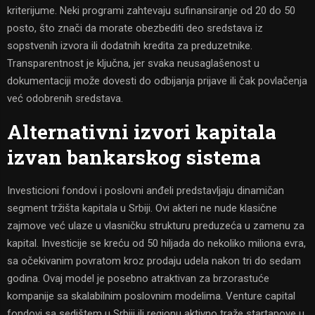
kriterijume. Neki programi zahtevaju sufinansiranje od 20 do 50
posto, što znači da morate obezbediti deo sredstava iz
sopstvenih izvora ili dodatnih kredita za preduzetnike.
Transparentnost je ključna, jer svaka neusaglašenost u
dokumentaciji može dovesti do odbijanja prijave ili čak povlačenja
već odobrenih sredstava.
Alternativni izvori kapitala
izvan bankarskog sistema
Investicioni fondovi i poslovni anđeli predstavljaju dinamičan
segment tržišta kapitala u Srbiji. Ovi akteri ne nude klasične
zajmove već ulaze u vlasničku strukturu preduzeća u zamenu za
kapital. Investicije se kreću od 50 hiljada do nekoliko miliona evra,
sa očekivanim povratom kroz prodaju udela nakon tri do sedam
godina. Ovaj model je posebno atraktivan za brzorastuće
kompanije sa skalabilnim poslovnim modelima. Venture capital
fondovi sa sedištem u Srbiji ili regionu aktivno traže startapove u