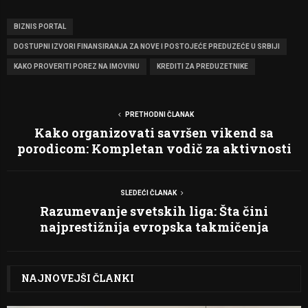
BIZNIS PORTAL
DOSTUPNI IZVORI FINANSIRANJA ZA NOVE I POSTOJEĆE PREDUZEĆE U SRBIJI
KAKO PROVERITI POREZ NA IMOVINU
KREDITI ZA PREDUZETNIKE
PRETHODNI ČLANAK
Kako organizovati savršen vikend sa
porodicom: Kompletan vodič za aktivnosti
SLEDEĆI ČLANAK
Razumevanje svetskih liga: Šta čini
najprestižnija evropska takmičenja
NAJNOVEJŠI ČLANKI