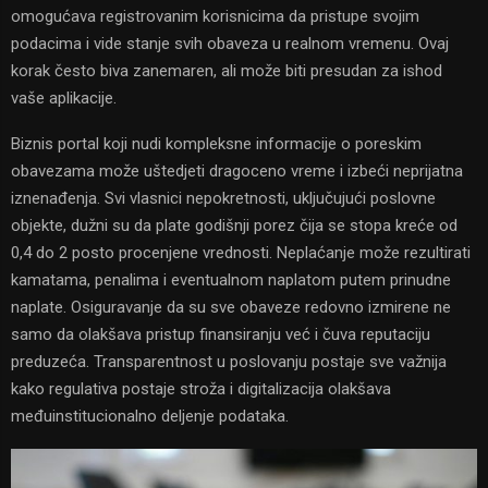
omogućava registrovanim korisnicima da pristupe svojim
podacima i vide stanje svih obaveza u realnom vremenu. Ovaj
korak često biva zanemaren, ali može biti presudan za ishod
vaše aplikacije.
Biznis portal koji nudi kompleksne informacije o poreskim
obavezama može uštedjeti dragoceno vreme i izbeći neprijatna
iznenađenja. Svi vlasnici nepokretnosti, uključujući poslovne
objekte, dužni su da plate godišnji porez čija se stopa kreće od
0,4 do 2 posto procenjene vrednosti. Neplaćanje može rezultirati
kamatama, penalima i eventualnom naplatom putem prinudne
naplate. Osiguravanje da su sve obaveze redovno izmirene ne
samo da olakšava pristup finansiranju već i čuva reputaciju
preduzeća. Transparentnost u poslovanju postaje sve važnija
kako regulativa postaje stroža i digitalizacija olakšava
međuinstitucionalno deljenje podataka.