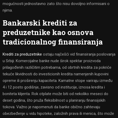
mogućnosti jednostavno zato što nisu dovoljno informisani o
njima.
Bankarski krediti za
preduzetnike kao osnova
tradicionalnog finansiranja
Krediti za preduzetnike
ostaju najčešći vid finansiranja poslovanja
u Srbiji. Komercijalne banke nude širok spektar proizvoda
prilagođenih različitim potrebama, od obrtnih kredita za pokriće
tekuće likvidnosti do investicionih kredita namenjenih kupovini
opreme ili proširenju kapaciteta. Kamatne stope variraju između
4 i 12 posto godišnje, zavisno od institucije, iznosa kredita i
boniteta klijenta. Rok otplate može biti od nekoliko meseci do
deset godina, što pruža fleksibilnost u planiranju finansijskih
tokova. Važno je napomenuti da banke obično zahtevaju
obezbeđenje u vidu hipoteke, založnih prava ili menica, što može