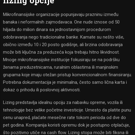
lizing opcije
Mikrofinansijske organizacije popunjavaju prazninu između
banaka i neformalnih zajmodavaca. One nude iznose od 50
hiljada do milion dinara sa jednostavnijom procedurom
odobravanja nego tradicionalne banke. Kamate su nešto više,
obično između 10 i 20 posto godišnje, ali brzina odobravanja
može biti ključna za preduzeća koja trebaju hitno likvidnost.
Mnoge mikrofinansijske institucije fokusiraju se na podršku
ženama preduzetnicama, ruralnim oblastima ili manjinskim
grupama koje imaju otežan pristup konvencionalnom finansiranju.
Potrebna dokumentacija je minimalna, često samo lična karta i
dokaz o prihodu ili poslovnoj aktivnosti.
Lizing predstavlja idealnu opciju za nabavku opreme, vozila ili
tehnologije bez velike početne investicije. Umesto da platite punu
cenu unapred, plaćate mesečne rate tokom perioda od dve do
pet godina. Kompanija koristi opremu dok je postupno otplaćuje,
što pozitivno utiče na cash flow. Lizing stopa može biti fiksna ili