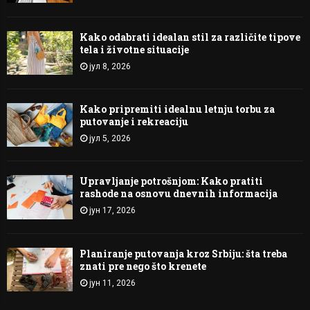
Kako odabrati idealan stil za različite tipove
tela i životne situacije
јул 8, 2026
Kako pripremiti idealnu letnju torbu za
putovanje i rekreaciju
јул 5, 2026
Upravljanje potrošnjom: Kako pratiti
rashode na osnovu dnevnih informacija
јун 17, 2026
Planiranje putovanja kroz Srbiju: šta treba
znati pre nego što krenete
јун 11, 2026