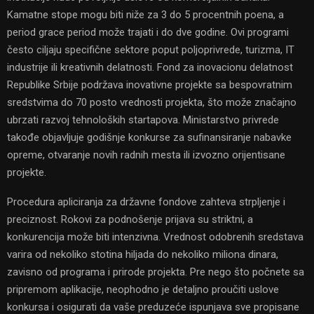
Kamatne stope mogu biti niže za 3 do 5 procentnih poena, a
period grace period može trajati i do dve godine. Ovi programi
često ciljaju specifične sektore poput poljoprivrede, turizma, IT
industrije ili kreativnih delatnosti. Fond za inovacionu delatnost
Republike Srbije podržava inovativne projekte sa bespovratnim
sredstvima do 70 posto vrednosti projekta, što može značajno
ubrzati razvoj tehnoloških startapova. Ministarstvo privrede
takođe objavljuje godišnje konkurse za sufinansiranje nabavke
opreme, otvaranje novih radnih mesta ili izvozno orijentisane
projekte.
Procedura apliciranja za državne fondove zahteva strpljenje i
preciznost. Rokovi za podnošenje prijava su striktni, a
konkurencija može biti intenzivna. Vrednost odobrenih sredstava
varira od nekoliko stotina hiljada do nekoliko miliona dinara,
zavisno od programa i prirode projekta. Pre nego što počnete sa
pripremom aplikacije, neophodno je detaljno proučiti uslove
konkursa i osigurati da vaše preduzeće ispunjava sve propisane