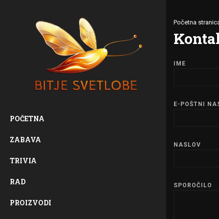
Početna stranic
Konta
IME
E-POŠTNI NA
POČETNA
ZABAVA
NASLOV
TRIVIA
RAD
SPOROČILO
PROIZVODI