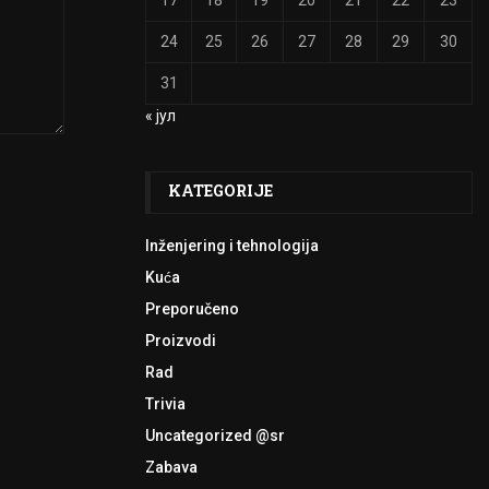
17
18
19
20
21
22
23
24
25
26
27
28
29
30
31
« јул
KATEGORIJE
Inženjering i tehnologija
Kuća
Preporučeno
Proizvodi
Rad
Trivia
Uncategorized @sr
Zabava