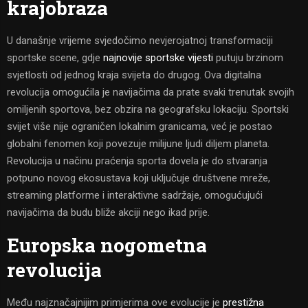
krajobraza
U današnje vrijeme svjedočimo nevjerojatnoj transformaciji
sportske scene, gdje
najnovije sportske vijesti
putuju brzinom
svjetlosti od jednog kraja svijeta do drugog. Ova digitalna
revolucija omogućila je navijačima da prate svaki trenutak svojih
omiljenih sportova, bez obzira na geografsku lokaciju. Sportski
svijet više nije ograničen lokalnim granicama, već je postao
globalni fenomen koji povezuje milijune ljudi diljem planeta.
Revolucija u načinu praćenja sporta dovela je do stvaranja
potpuno novog ekosustava koji uključuje društvene mreže,
streaming platforme i interaktivne sadržaje, omogućujući
navijačima da budu bliže akciji nego ikad prije.
Europska nogometna
revolucija
Među najznačajnijim primjerima ove evolucije je
prestižna