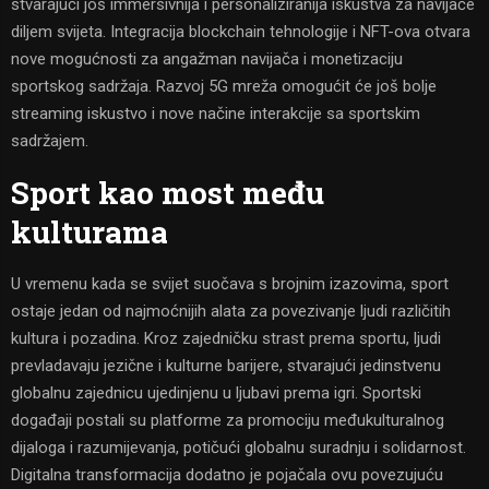
stvarajući još immersivnija i personaliziranija iskustva za navijače
diljem svijeta. Integracija blockchain tehnologije i NFT-ova otvara
nove mogućnosti za angažman navijača i monetizaciju
sportskog sadržaja. Razvoj 5G mreža omogućit će još bolje
streaming iskustvo i nove načine interakcije sa sportskim
sadržajem.
Sport kao most među
kulturama
U vremenu kada se svijet suočava s brojnim izazovima, sport
ostaje jedan od najmoćnijih alata za povezivanje ljudi različitih
kultura i pozadina. Kroz zajedničku strast prema sportu, ljudi
prevladavaju jezične i kulturne barijere, stvarajući jedinstvenu
globalnu zajednicu ujedinjenu u ljubavi prema igri. Sportski
događaji postali su platforme za promociju međukulturalnog
dijaloga i razumijevanja, potičući globalnu suradnju i solidarnost.
Digitalna transformacija dodatno je pojačala ovu povezujuću