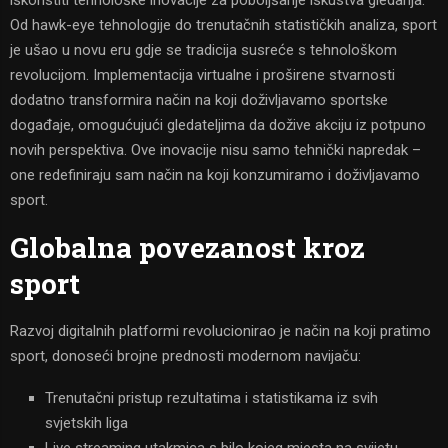
Od hawk-eye tehnologije do trenutačnih statističkih analiza, sport
je ušao u novu eru gdje se tradicija susreće s tehnološkom
revolucijom. Implementacija virtualne i proširene stvarnosti
dodatno transformira način na koji doživljavamo sportske
događaje, omogućujući gledateljima da dožive akciju iz potpuno
novih perspektiva. Ove inovacije nisu samo tehnički napredak –
one redefiniraju sam način na koji konzumiramo i doživljavamo
sport.
Globalna povezanost kroz
sport
Razvoj digitalnih platformi revolucionirao je način na koji pratimo
sport, donoseći brojne prednosti modernom navijaču:
Trenutačni pristup rezultatima i statistikama iz svih
svjetskih liga
Live streaming utakmica s bilo kojeg mjesta na svijetu