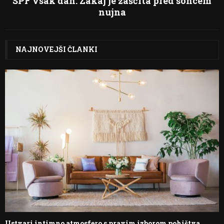
SPF vsak dan: Zakaj je zaščita pred soncem
nujna
NAJNOVEJŠI ČLANKI
Ustvari intimno atmosfero s pravim izborom pohištva