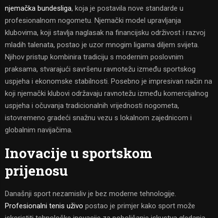
njemačka bundesliga
, koja je postavila nove standarde u
profesionalnom nogometu. Njemački model upravljanja
klubovima, koji stavlja naglasak na financijsku održivost i razvoj
mladih talenata, postao je uzor mnogim ligama diljem svijeta.
Njihov pristup kombinira tradiciju s modernim poslovnim
praksama, stvarajući savršenu ravnotežu između sportskog
uspjeha i ekonomske stabilnosti. Posebno je impresivan način na
koji njemački klubovi održavaju ravnotežu između komercijalnog
uspjeha i očuvanja tradicionalnih vrijednosti nogometa,
istovremeno gradeći snažnu vezu s lokalnom zajednicom i
globalnim navijačima.
Inovacije u sportskom
prijenosu
Današnji sport nezamisliv je bez moderne tehnologije.
Profesionalni tenis uživo
postao je primjer kako sport može
iskoristiti tehnološke inovacije za poboljšanje iskustva gledanja.