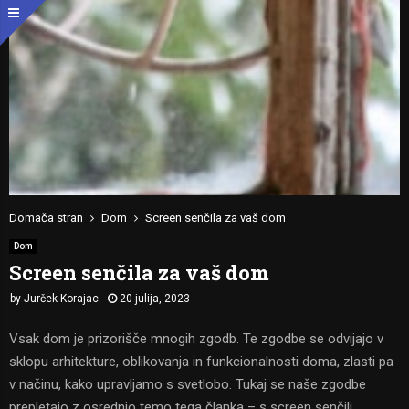
Domača stran
Dom
Screen senčila za vaš dom
Dom
Screen senčila za vaš dom
by
Jurček Korajac
20 julija, 2023
Vsak dom je prizorišče mnogih zgodb. Te zgodbe se odvijajo v
sklopu arhitekture, oblikovanja in funkcionalnosti doma, zlasti pa
v načinu, kako upravljamo s svetlobo. Tukaj se naše zgodbe
prepletajo z osrednjo temo tega članka – s screen senčili.