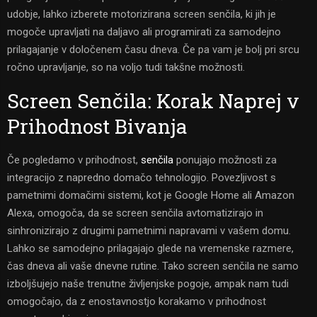
udobje, lahko izberete motorizirana screen senčila, ki jih je
mogoče upravljati na daljavo ali programirati za samodejno
prilagajanje v določenem času dneva. Če pa vam je bolj pri srcu
ročno upravljanje, so na voljo tudi takšne možnosti.
Screen Senčila: Korak Naprej v
Prihodnost Bivanja
Če pogledamo v prihodnost,
senčila
ponujajo možnosti za
integracijo z napredno domačo tehnologijo. Povezljivost s
pametnimi domačimi sistemi, kot je Google Home ali Amazon
Alexa, omogoča, da se screen senčila avtomatizirajo in
sinhronizirajo z drugimi pametnimi napravami v vašem domu.
Lahko se samodejno prilagajajo glede na vremenske razmere,
čas dneva ali vaše dnevne rutine. Tako screen senčila ne samo
izboljšujejo naše trenutne življenjske pogoje, ampak nam tudi
omogočajo, da z enostavnostjo korakamo v prihodnost