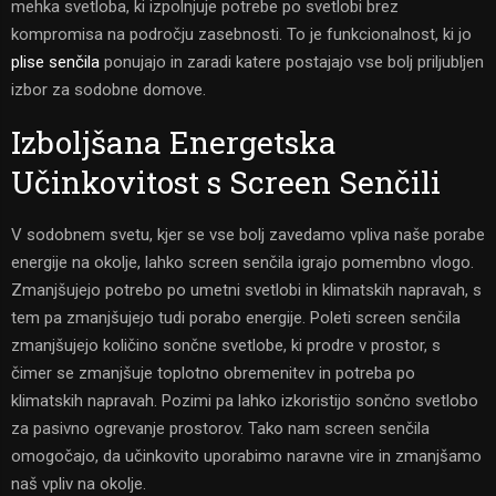
mehka svetloba, ki izpolnjuje potrebe po svetlobi brez
kompromisa na področju zasebnosti. To je funkcionalnost, ki jo
plise senčila
ponujajo in zaradi katere postajajo vse bolj priljubljen
izbor za sodobne domove.
Izboljšana Energetska
Učinkovitost s Screen Senčili
V sodobnem svetu, kjer se vse bolj zavedamo vpliva naše porabe
energije na okolje, lahko screen senčila igrajo pomembno vlogo.
Zmanjšujejo potrebo po umetni svetlobi in klimatskih napravah, s
tem pa zmanjšujejo tudi porabo energije. Poleti screen senčila
zmanjšujejo količino sončne svetlobe, ki prodre v prostor, s
čimer se zmanjšuje toplotno obremenitev in potreba po
klimatskih napravah. Pozimi pa lahko izkoristijo sončno svetlobo
za pasivno ogrevanje prostorov. Tako nam screen senčila
omogočajo, da učinkovito uporabimo naravne vire in zmanjšamo
naš vpliv na okolje.