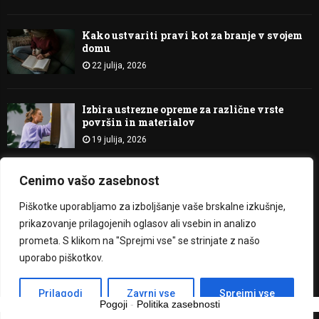
Kako ustvariti pravi kot za branje v svojem
domu
22 julija, 2026
Izbira ustrezne opreme za različne vrste
površin in materialov
19 julija, 2026
Cenimo vašo zasebnost
@2023 - Bitje Svetlobe. All Right Reserved.
Piškotke uporabljamo za izboljšanje vaše brskalne izkušnje,
prikazovanje prilagojenih oglasov ali vsebin in analizo
O nas
Kontakt
prometa. S klikom na "Sprejmi vse" se strinjate z našo
uporabo piškotkov.
Slovenščina
Prilagodi
Zavrni vse
Sprejmi vse
Pogoji
-
Politika zasebnosti