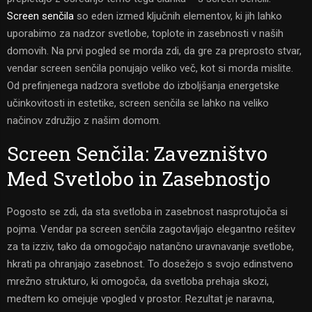
Screen senčila
so eden izmed ključnih elementov, ki jih lahko
uporabimo za nadzor svetlobe, toplote in zasebnosti v naših
domovih. Na prvi pogled se morda zdi, da gre za preprosto stvar,
vendar screen senčila ponujajo veliko več, kot si morda mislite.
Od prefinjenega nadzora svetlobe do izboljšanja energetske
učinkovitosti in estetike, screen senčila se lahko na veliko
načinov združijo z našim domom.
Screen Senčila: Zavezništvo
Med Svetlobo in Zasebnostjo
Pogosto se zdi, da sta svetloba in zasebnost nasprotujoča si
pojma. Vendar pa screen senčila zagotavljajo elegantno rešitev
za ta izziv, tako da omogočajo natančno uravnavanje svetlobe,
hkrati pa ohranjajo zasebnost. To dosežejo s svojo edinstveno
mrežno strukturo, ki omogoča, da svetloba prehaja skozi,
medtem ko omejuje vpogled v prostor. Rezultat je naravna,