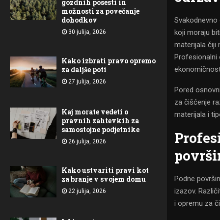
gozdnih posesti in
možnosti za povečanje
dohodkov
Svakodnevno o
koji moraju bi
30 julija, 2026
materijala čij
Profesionalni 
Kako izbrati pravo opremo
ekonomičnost
za daljše poti
27 julija, 2026
Pored osnovni
za čišćenje raz
Kaj morate vedeti o
materijala i t
pravnih zahtevkih za
samostojne podjetnike
Profes
26 julija, 2026
površi
Kako ustvariti pravi kot
Podne površin
za branje v svojem domu
izazov. Različ
22 julija, 2026
i opremu za či