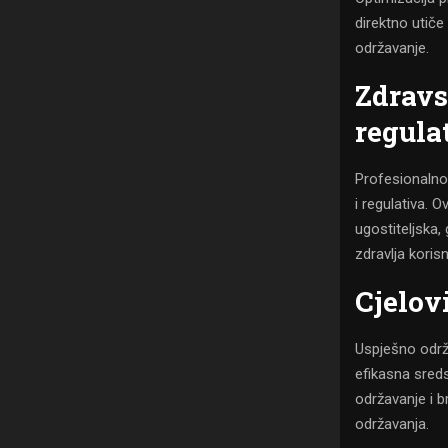
direktno utiče
održavanje.
Zdravs
regula
Profesionalno
i regulativa.
ugostiteljska
zdravlja korisn
Cjelov
Uspješno održa
efikasna sred
održavanje i b
održavanja.