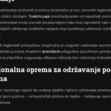
državanje poslovnih prostora nezamislivo je bez osnovnih higijensk
ti stalno dostupni.
Toaletni papir
predstavlja jedan od najvažnijih potr
i nedostatak može izazvati nezadovoljstvo kako kod zaposlenih tako i 
objekti zahtijevaju kvalitetne varijante koje kombinuju udobnost, izdržlj
.
h higijenskih potrepština, neophodno je osigurati i adekvatan asort
ličitih površina. Kvalitetni
deterdženti
prilagođeni specifičnim potreba
ipova prljavštine osiguravaju efikasno čišćenje bez oštećenja tretirani
ionalna oprema za održavanje p
na
e zauzimaju najveći dio svakog objekta i njihovo održavanje predsta
iti tipovi podova – od keramičkih pločica do tepiha – zahtijevaju speci
šćenje.