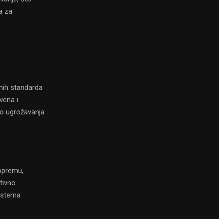
a za
nih standarda
vena i
do ugrožavanja
 opremu,
tivno
sistema