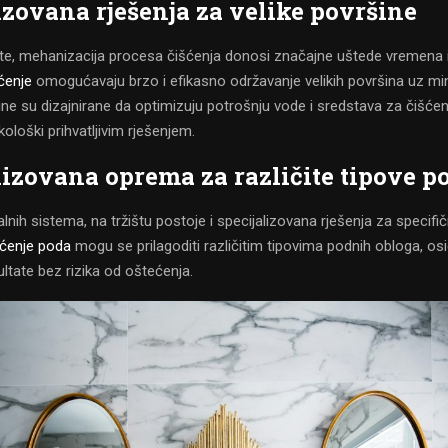
ovana rješenja za velike površine
te, mehanizacija procesa čišćenja donosi značajne uštede vremena 
ćenje
omogućavaju brzo i efikasno održavanje velikih površina uz mi
 su dizajnirane da optimizuju potrošnju vode i sredstava za čišćenje,
ološki prihvatljivim rješenjem.
lizovana oprema za različite tipove p
lnih sistema, na tržištu postoje i specijalizovana rješenja za specifi
ćenje poda
mogu se prilagoditi različitim tipovima podnih obloga, osi
ltate bez rizika od oštećenja.