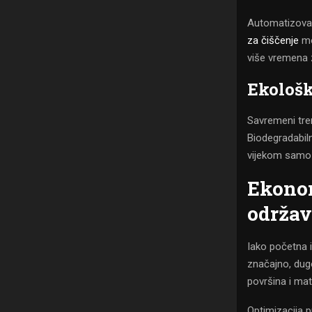
Automatizovani
za čiščenje
mo
više vremena z
Ekološk
Savremeni tren
Biodegradabiln
vijekom samo 
Ekonom
održav
Iako početna i
značajno, dug
površina i mat
Optimizacija 