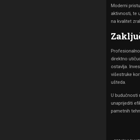
Moderni pristu
aktivnosti, te
na kvalitet zr
Zaklju
Profesionalno
direktno utiču
ostavlja. Inve
višestruke ko
ušteda.
U budućnosti 
unaprijediti e
pametnih tehn