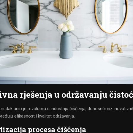
ivna rješenja u održavanju čisto
redak unio je revoluciju u industriju čišćenja, donoseći niz inovativni
eđuju efikasnost i kvalitet održavanja.
izacija procesa čišćenja