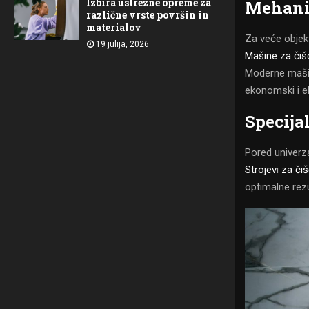
Izbira ustrezne opreme za
Mehaniz
različne vrste površin in
materialov
Za veće objek
19 julija, 2026
Mašine za čiš
Moderne mašine
ekonomski i ek
Specija
Pored univerza
Strojev
i
za čiš
optimalne rezu