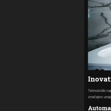
Inovat
Tehnološki nap
značajno unapr
Automat