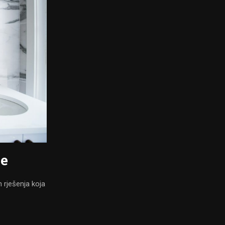
će
h rješenja koja