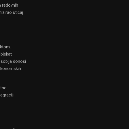
a redovnih
izirao uticaj
ektom,
objekat
osoblja donosi
 ekonomskih
atno
egraciji