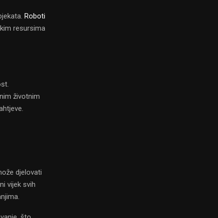
bjekata.
Roboti
skim resursima
st.
enim životnim
ahtjeve.
može djelovati
 vijek svih
anjima.
vanje, što