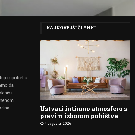
NAJNOVEJŠI ČLANKI
tup i upotrebu
samo da
lenih i
remenom
Ustvari intimno atmosfero s
odina.
pravim izborom pohištva
4 avgusta, 2026