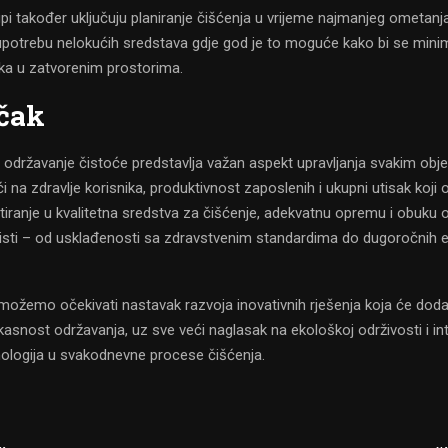
pi također uključuju planiranje čišćenja u vrijeme najmanjeg ometanj
 upotrebu nelokućih sredstava gdje god je to moguće kako bi se minim
aka u zatvorenim prostorima.
čak
 održavanje čistoće predstavlja važan aspekt upravljanja svakim obj
ći na zdravlje korisnika, produktivnost zaposlenih i ukupni utisak koji 
stiranje u kvalitetna sredstva za čišćenje, adekvatnu opremu i obuku 
risti – od usklađenosti sa zdravstvenim standardima do dugoročnih
možemo očekivati nastavak razvoja inovativnih rješenja koja će dod
fikasnost održavanja, uz sve veći naglasak na ekološkoj održivosti i int
ologija u svakodnevne procese čišćenja.