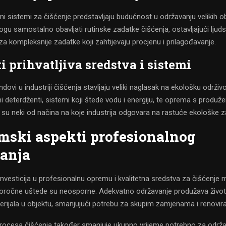
 sistemi za čišćenje predstavljaju budućnost u održavanju velikih o
gu samostalno obavljati rutinske zadatke čišćenja, ostavljajući ljud
a kompleksnije zadatke koji zahtijevaju procjenu i prilagođavanje.
i prihvatljiva sredstva i sistemi
dovi u industriji čišćenja stavljaju veliki naglasak na ekološku održivo
i deterdženti, sistemi koji štede vodu i energiju, te oprema s produž
su neki od načina na koje industrija odgovara na rastuće ekološke z
ski aspekti profesionalnog
anja
nvesticija u profesionalnu opremu i kvalitetna sredstva za čišćenje 
oročne uštede su neosporne. Adekvatno održavanje produžava životni
erijala u objektu, smanjujući potrebu za skupim zamjenama i renovir
procesa čišćenja također smanjuje ukupno vrijeme potrebno za održa