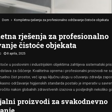
Dom
Kompletna rješenja za profesionalno održavanje čistoće objekata
tna rješenja za profesionalno
anje čistoće objekata
c
8 aprila, 2025
toće u poslovnim i industrijskim objektima zahtijeva sistematski pris
edstava za čišćenje. Kvalitetna oprema i profesionalni proizvodi ne 
zuelno čist prostor, već igraju ključnu ulogu u očuvanju zdravlja zapos
Efikasno održavanje higijenskih standarda postalo je imperativ u sav
ročito nakon globalnih zdravstvenih izazova u posljednjih nekoliko g
jalni proizvodi za svakodnevno
anje