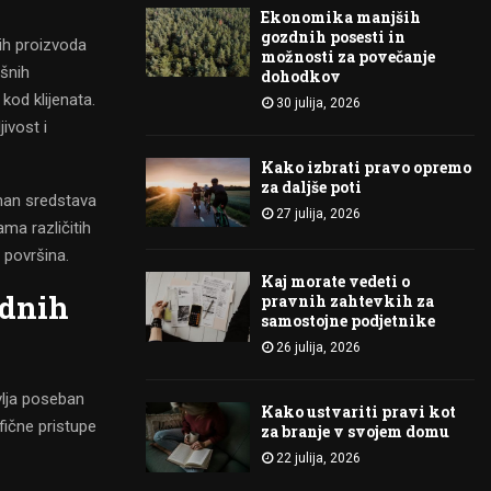
Ekonomika manjših
gozdnih posesti in
ih proizvoda
možnosti za povečanje
ošnih
dohodkov
kod klijenata.
30 julija, 2026
ivost i
Kako izbrati pravo opremo
za daljše poti
iman sredstava
27 julija, 2026
ma različitih
h površina.
Kaj morate vedeti o
odnih
pravnih zahtevkih za
samostojne podjetnike
26 julija, 2026
vlja poseban
Kako ustvariti pravi kot
fične pristupe
za branje v svojem domu
22 julija, 2026