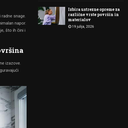
Izbira ustrezne opreme za
različne vrste površin in
i radne snage.
materialov
nimalan napor.
19 julija, 2026
 što ih čini i
ovršina
čne izazove.
guravajući