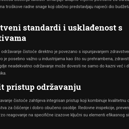
 na troškove radne snage koji obično predstavljaju najveći dio budžet
tveni standardi i usklađenost s
tivama
 održavanje čistoće direktno je povezano s ispunjavanjem zdravstve
 Ovo je posebno važno u industrijama kao što su prehrambena, zdravst
, gdje neadekvatno održavanje može dovesti ne samo do kazni već i 
ika.
it pristup održavanju
vanje čistoće zahtijeva integrisan pristup koji kombinuje kvalitetnu
stva za čišćenje i dobro obučeno osoblje. Redovne inspekcije, preven
rzo reagovanje na specifične izazove ključni su elementi efikasnog 