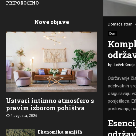
PRIPOROČENO
Nove objave
Domača stran
Dom
Komple
održav
by
Jurček Koraja
Održavanje čis
adekvatnih sr
osiguravaju vi
Ustvari intimno atmosfero s
posjetilaca. 
pravim izborom pohištva
poslovanju, na
4 avgusta, 2026
Esenci
održav
Ekonomika manjših