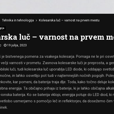
Tehnika in tehnologija
Kolesarska luč – varnost na prvem mestu
gija
rska luč – varnost na prvem m
c
19 julija, 2023
 je bistvenega pomena za vsakega kolesarja. Pomaga ne le pri osvetli
 večji varnosti v prometu. Zasnova kolesarske luči je preprosta, a ge
bilski luči, tudi kolesarska luč uporablja LED diode, ki oddajajo svetl
očne, in lahko osvetlijo pot tudi v najtemnejših nočnih pogojih. Pole
nkovite, kar pomeni, da baterija traja dlje. Toda, kako točno deluje ko
ebna energija. Ta običajno prihaja iz baterije, ki je lahko običajna alkaln
ij-ionska baterija. Ko se baterija vklopi, energija potuje do LED diod, ki
vetlobo usmerjamo s pomočjo leč in reflektorjev, da dosežemo čim ve
inek.