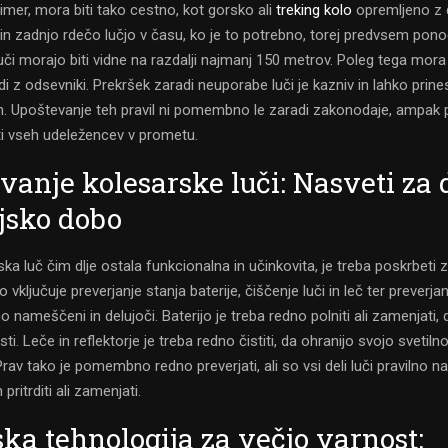
primer, mora biti tako cestno, kot gorsko ali
treking kolo
opremljeno z 
in zadnjo rdečo lučjo v času, ko je to potrebno, torej predvsem ponoč
 luči morajo biti vidne na razdalji najmanj 150 metrov. Poleg tega mora 
i z odsevniki. Prekršek zaradi neuporabe luči je kazniv in lahko prine
. Upoštevanje teh pravil ni pomembno le zaradi zakonodaje, ampak
ti vseh udeležencev v prometu.
vanje kolesarske luči: Nasveti za 
njsko dobo
ka luč čim dlje ostala funkcionalna in učinkovita, je treba poskrbeti 
 vključuje preverjanje stanja baterije, čiščenje luči in leč ter preverjanj
lno nameščeni in delujoči. Baterijo je treba redno polniti ali zamenjati, 
sti. Leče in reflektorje je treba redno čistiti, da ohranijo svojo svetilno
Prav tako je pomembno redno preverjati, ali so vsi deli luči pravilno 
 pritrditi ali zamenjati.
ka tehnologija za večjo varnost: