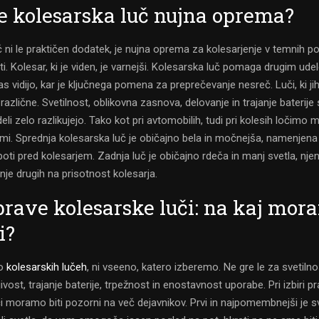
je kolesarska luč nujna oprema?
 ni le praktičen dodatek, je nujna oprema za kolesarjenje v temnih po
osti. Kolesar, ki je viden, je varnejši. Kolesarska luč pomaga drugim u
s vidijo, kar je ključnega pomena za preprečevanje nesreč. Luči, ki j
 različne. Svetilnost, oblikovna zasnova, delovanje in trajanje baterij
eli zelo razlikujejo. Tako kot pri avtomobilih, tudi pri kolesih ločimo 
čmi. Sprednja kolesarska luč je običajno bela in močnejša, namenjena 
poti pred kolesarjem. Zadnja luč je običajno rdeča in manj svetla, nj
nje drugih na prisotnost kolesarja.
prave kolesarske luči: na kaj mora
i?
 o
kolesarskih lučeh
, ni vseeno, katero izberemo. Ne gre le za svetiln
ivost, trajanje baterije, trpežnost in enostavnost uporabe. Pri izbiri p
i moramo biti pozorni na več dejavnikov. Prvi in najpomembnejši je sv