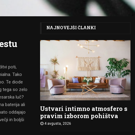
NAJNOVEJŠI ČLANKI
estu
tvi poti,
nialna. Tako
obo. Te diode
g tega so zelo
lesarska luč?
a baterija ali
Ustvari intimno atmosfero s
 nato oddajajo
pravim izborom pohištva
čji in boljši
4 avgusta, 2026