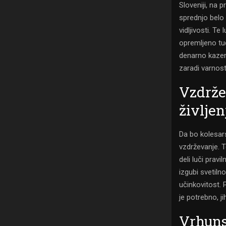
Sloveniji, na 
sprednjo belo 
vidljivosti. Te
opremljeno tud
denarno kazen
zaradi varnos
Vzdrže
življe
Da bo kolesars
vzdrževanje. To
deli luči pravi
izgubi svetilno
učinkovitost. 
je potrebno, jih
Vrhuns