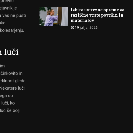
 preveč
javnik je
Izbira ustrezne opreme za
različne vrste površin in
a vas ne pusti
materialov
ako
19 julija, 2026
kolesarjenju,
 luči
kim
učinkovito in
etilnost glede
Nekatere luči
tega so
luči, ko
luč še bolj