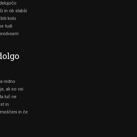
delujočo
i in ob slabši
biti kolo
se tudi
 predvsem
dolgo
za redno
e, ali so vsi
da luč ne
st in
nameščeni in če