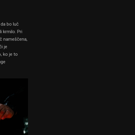
 da bo luč
i krmilo. Pri
 luč nameščena,
i je
 ko je to
uge