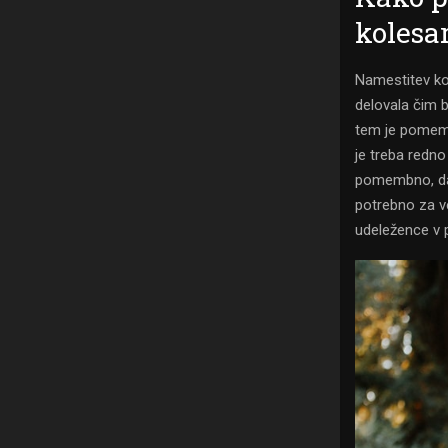
kolesa
Namestitev kol
delovala čim bo
tem je pomembn
je treba redno 
pomembno, da 
potrebno za ve
udeležence v 