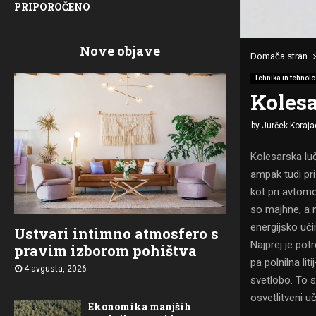
PRIPOROČENO
Nove objave
Domača stran
Tehnika in tehnolo
Kolesa
by
Jurček Koraja
Kolesarska luč
ampak tudi pri
kot pri avtomo
so majhne, a m
energijsko uči
Ustvari intimno atmosfero s
Najprej je potr
pravim izborom pohištva
pa polnilna lit
4 avgusta, 2026
svetlobo. To s
osvetlitveni uč
Ekonomika manjših