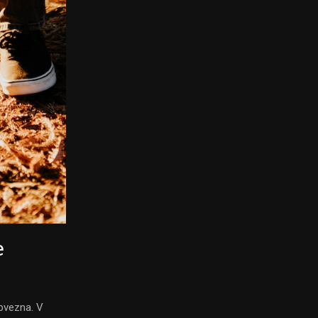
e
obvezna. V