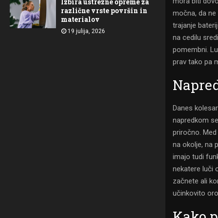
mora biti dovo
Izbira ustrezne opreme za
različne vrste površin in
močna, da ne 
materialov
trajanje bater
19 julija, 2026
na cedilu sred
pomembni. Luč 
prav tako pa 
Napred
Danes kolesars
napredkom se j
priročno. Med 
na okolje, na 
imajo tudi fun
nekatere luči 
začnete ali ko
učinkovito oro
Kako p