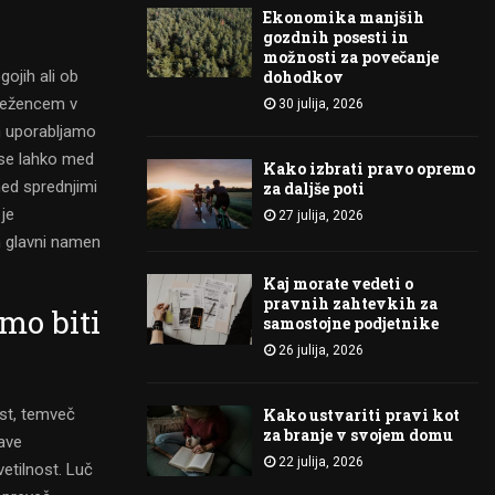
Ekonomika manjših
gozdnih posesti in
možnosti za povečanje
gojih ali ob
dohodkov
deležencem v
30 julija, 2026
ih uporabljamo
e se lahko med
Kako izbrati pravo opremo
med sprednjimi
za daljše poti
je
27 julija, 2026
en glavni namen
Kaj morate vedeti o
pravnih zahtevkih za
mo biti
samostojne podjetnike
26 julija, 2026
ost, temveč
Kako ustvariti pravi kot
za branje v svojem domu
rave
22 julija, 2026
etilnost. Luč