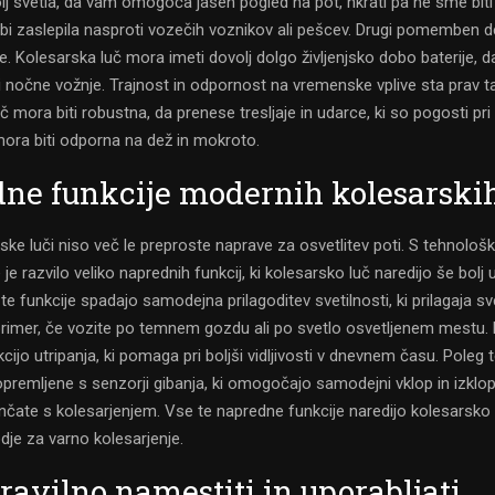
lj svetla, da vam omogoča jasen pogled na pot, hkrati pa ne sme biti
bi zaslepila nasproti vozečih voznikov ali pešcev. Drugi pomemben de
ije. Kolesarska luč mora imeti dovolj dolgo življenjsko dobo baterije, d
i nočne vožnje. Trajnost in odpornost na vremenske vplive sta prav t
mora biti robustna, da prenese tresljaje in udarce, ki so pogosti pri 
mora biti odporna na dež in mokroto.
ne funkcije modernih kolesarskih
ke luči niso več le preproste naprave za osvetlitev poti. S tehnološ
e razvilo veliko naprednih funkcij, ki kolesarsko luč naredijo še bolj 
te funkcije spadajo samodejna prilagoditev svetilnosti, ki prilagaja sv
primer, če vozite po temnem gozdu ali po svetlo osvetljenem mestu. 
kcijo utripanja, ki pomaga pri boljši vidljivosti v dnevnem času. Poleg 
opremljene s senzorji gibanja, ki omogočajo samodejni vklop in izklop 
nčate s kolesarjenjem. Vse te napredne funkcije naredijo kolesarsko 
dje za varno kolesarjenje.
ravilno namestiti in uporabljati