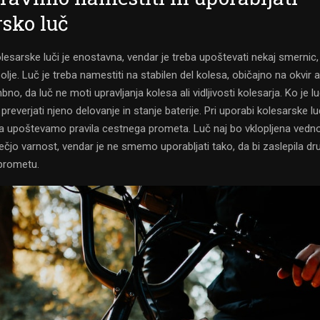
rsko luč
esarske luči je enostavna, vendar je treba upoštevati nekaj smernic,
lje. Luč je treba namestiti na stabilen del kolesa, običajno na okvir al
o, da luč ne moti upravljanja kolesa ali vidljivosti kolesarja. Ko je
preverjati njeno delovanje in stanje baterije. Pri uporabi kolesarske luč
upoštevamo pravila cestnega prometa. Luč naj bo vklopljena vedno,
čjo varnost, vendar je ne smemo uporabljati tako, da bi zaslepila dr
prometu.