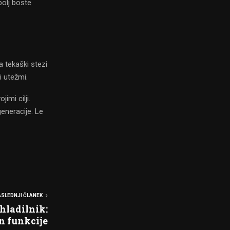
bolj boste
a tekaški stezi
i utežmi.
imi cilji.
eneracije. Le
SLEDNJI ČLANEK
hladilnik:
in funkcije