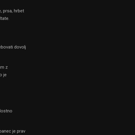
, prsa, hrbet
tate.
ebovati dovolj
im z
o je
dostno
panec je prav