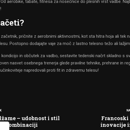
. Od aerobike, tabate, fitnesa za nosečnice do plesnih vrst vadbe. Naj
!
ačeti?
začetnik, pričnite z aerobnimi aktivnostmi, kot sta hitra hoja ali tek n
esu. Postopno dodajajte vaje za moč z lastno telesno težo ali lažjim
 kondicijo in občutek za vadbo, sestavite tedenski načrt skladno s svoj
oven nasvet osebnega trenerja glede pravilne tehnike, prehrane in reg
učinkoviteje napredovali proti fit in zdravemu telesu!
K
NA
žame – udobnost i stil
Francoski 
oj kombinaciji
inovacije 