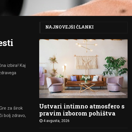
NAJNOVEJŠI ČLANKI
esti
čna izbira! Kaj
 zdravega
Ustvari intimno atmosfero s
Gre za širok
pravim izborom pohištva
či bolj zdravo,
4 avgusta, 2026