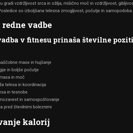
 gradi vzdržljivost srca in ožilja, mišično moč in vzdržljivost, gibljivos
 Posledice so izboljšana telesna zmogljivost, počutje in samopodoba.
i redne vadbe
adba v fitnesu prinaša številne pozit
aščobne mase in hujšanje
ije in boljše počutje
 masa in moč
ža telesa in koordinacija
esa in tesnobe
amozavest in samospoštovanje
a pred številnimi boleznimi
vanje kalorij