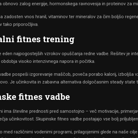
za obnovo zalog energije, hormonskega ravnovesja in proteinov za mi
a zadosten vnos hranil, vitaminov ter mineralov za čim boljšo regen
 tako priporočljiva.
alni fitnes trening
 eden najpogostejših vzrokov opuščanja redne vadbe. Rešitev je inter
 obdobja visoko intenzivnega napora in počitka.
adbe pospeši izgorevanje maščob, poveča porabo kalorij, izboljša vzd
ovo. Je učinkovita in zabavna alternativa dolgočasnim steady state 
ske fitnes vadbe
i ima številne prednosti pred samostojno – več motivacije, primerjav
čja učinkovitost. Skupinske fitnes vadbe postajajo vse bolj priljubljen
 med različnimi vodenimi programi, prilagojenimi glede na naše cilje 