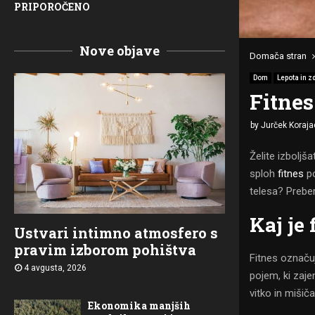
PRIPOROČENO
Nove objave
Domača stran
Dom
Lepota in z
Fitnes
by
Jurček Koraja
Želite izboljša
sploh
fitnes
po
telesa? Preberi
Kaj je 
Ustvari intimno atmosfero s
pravim izborom pohištva
Fitnes označuj
4 avgusta, 2026
pojem, ki zaje
vitko in mišiča
Ekonomika manjših