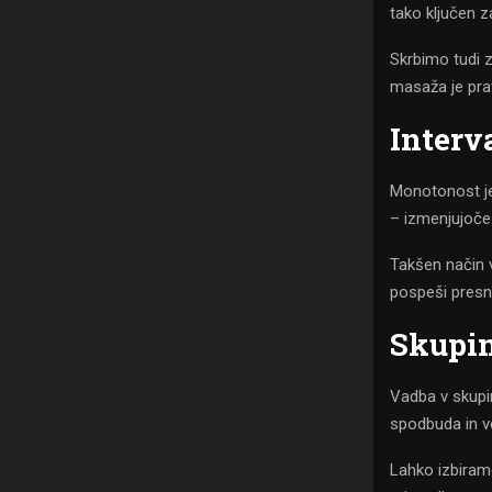
tako ključen 
Skrbimo tudi z
masaža je prav
Interv
Monotonost je
– izmenjujoče
Takšen način v
pospeši presn
Skupin
Vadba v skupin
spodbuda in ve
Lahko izbiramo