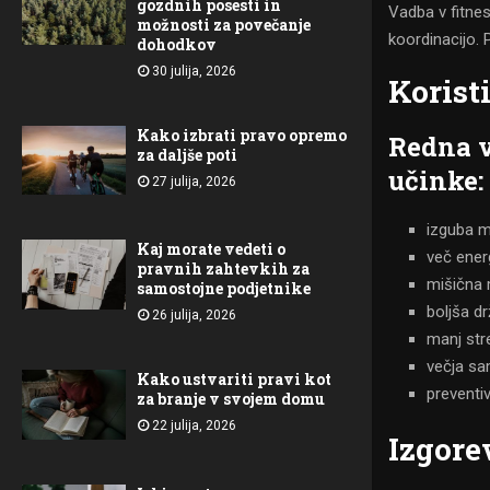
gozdnih posesti in
Vadba v fitnesu
možnosti za povečanje
koordinacijo.
dohodkov
30 julija, 2026
Korist
Kako izbrati pravo opremo
Redna v
za daljše poti
učinke:
27 julija, 2026
izguba m
Kaj morate vedeti o
več energ
pravnih zahtevkih za
mišična
samostojne podjetnike
boljša dr
26 julija, 2026
manj str
večja s
Kako ustvariti pravi kot
preventiv
za branje v svojem domu
22 julija, 2026
Izgore