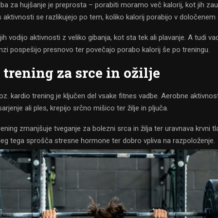
 za hujšanje je preprosta – porabiti moramo več kalorij, kot jih zau
s aktivnosti se razlikujejo po tem, koliko kalorij porabijo v določenem
h vodijo aktivnosti z veliko gibanja, kot sta tek ali plavanje. A tudi v
ninzi pospešijo presnovo ter povečajo porabo kalorij še po treningu.
trening za srce in ožilje
 oz. kardio trening je ključen del vsake fitnes vadbe. Aerobne aktivnost
sarjenje ali ples, krepijo srčno mišico ter žilje in pljuča.
rening zmanjšuje tveganje za bolezni srca in žilja ter uravnava krvni tl
oleg tega sprošča stresne hormone ter dobro vpliva na razpoloženje.