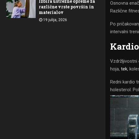
Izbira ustrezne opreme za
Osnovna enačba
različne vrste površin in
Različne fitne
materialov
19 julija, 2026
Po pričakovanji
intervalni tre
Kardio 
Vzdržljivostni
hoja,
tek
, kole
Redni kardio t
holesterol. P