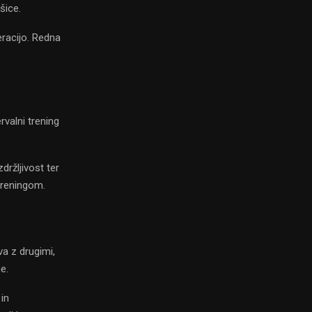
šice.
eracijo. Redna
valni trening
ržljivost ter
treningom.
a z drugimi,
e.
in