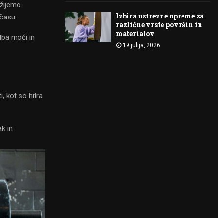
žijemo.
Izbira ustrezne opreme za
 času.
različne vrste površin in
materialov
adba moči in
19 julija, 2026
i, kot so hitra
ak in