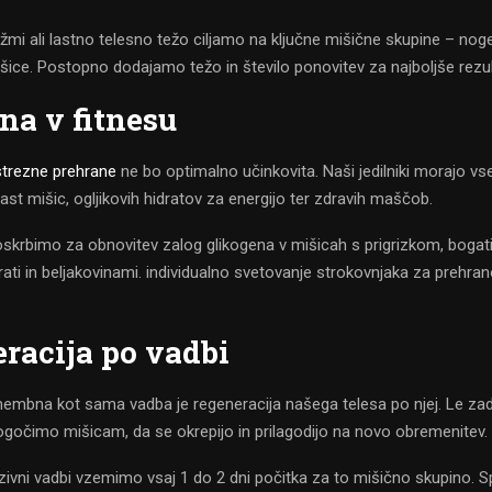
žmi ali lastno telesno težo ciljamo na ključne mišične skupine – noge
šice. Postopno dodajamo težo in število ponovitev za najboljše rezul
na v fitnesu
strezne prehrane
ne bo optimalno učinkovita. Naši jedilniki morajo vs
rast mišic, ogljikovih hidratov za energijo ter zdravih maščob.
oskrbimo za obnovitev zalog glikogena v mišicah s prigrizkom, bogat
drati in beljakovinami. individualno svetovanje strokovnjaka za prehran
racija po vadbi
embna kot sama vadba je regeneracija našega telesa po njej. Le za
očimo mišicam, da se okrepijo in prilagodijo na novo obremenitev.
zivni vadbi vzemimo vsaj 1 do 2 dni počitka za to mišično skupino. S