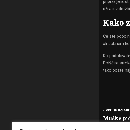
pripravljenost
uživali v družbi
Kako z
Če ste popoln 
ali sobnem kol
Ko pridobivate
Poiščite strok
tako boste naj
PREJŠNJI ČLANE
Muške pid
u savršen