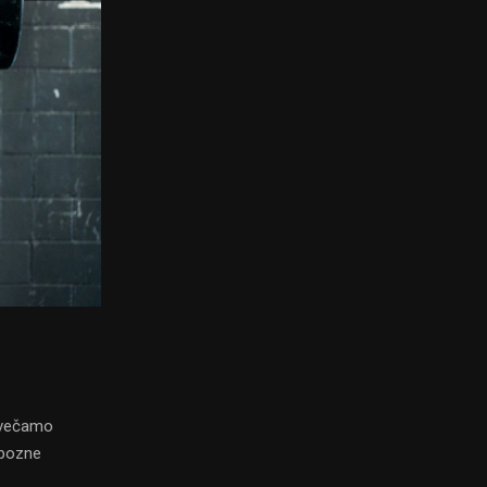
povečamo
 pozne