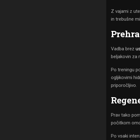
Z vajami z ute
in trebušne mi
Prehra
Vadba brez
u
beljakovin za 
Po treningu p
ogljikovimi hi
priporočljivo.
Regene
Prav tako pom
počitkom omog
Po vsaki inten