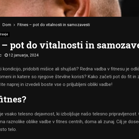
Dom
Fitnes – pot do vitalnosti in samozavesti
dravje
 – pot do vitalnosti in samozav
c
12 januarja, 2024
ti kondicijo, pridobiti mišice ali shujšati? Redna vadba v fitnesu je odli
meni in katere so njegove številne koristi? Kako začeti pot do fit in
te naprej in izvedeli boste vse o priljubljeni obliki vadbe!
fitnes?
e vsako telesno dejavnost, ki izboljšuje našo telesno pripravljenost. 
ma raznolike oblike vadbe v fitnes centrih, doma ali zunaj. Cilj je dose
sto telo.