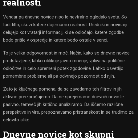
realnosti
Vendar pa dnevne novice niso le nevtralno ogledalo sveta. So
tudi filtri, skozi katere dojemamo realnost. Uredniki in novinarji
delujejo kot vratarji informacij, ki se odločajo, katere zgodbe
bodo prišle v ospredje in katere bodo ostale v senci.
To je velika odgovornost in moč. Način, kako so dnevne novice
predstavljene, lahko oblikuje javno mnenje, vpliva na politične
odločitve in celo spremeni potek zgodovine. Lahko osvetlijo
pomembne probleme ali pa odvrnejo pozornost od njih.
Zato je ključnega pomena, da se zavedamo teh filtrov in jih
aktivno preizprašujemo. Da ne sprejemamo dnevnih novic le
pasivno, temveč jih kritično analiziramo. Da iščemo različne
perspektive in vire, prepoznavamo pristranskost in se trudimo za
celovito sliko.
Dnevne novice kot skupni