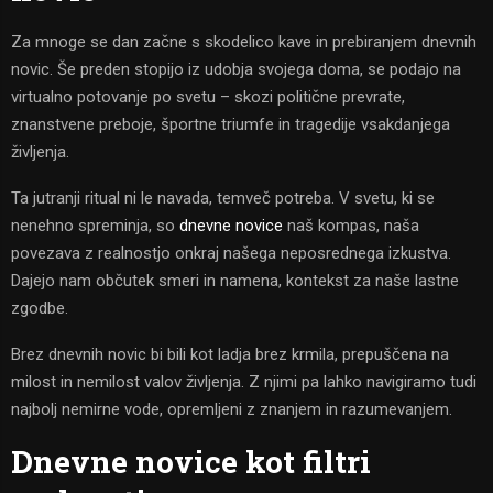
Za mnoge se dan začne s skodelico kave in prebiranjem dnevnih
novic. Še preden stopijo iz udobja svojega doma, se podajo na
virtualno potovanje po svetu – skozi politične prevrate,
znanstvene preboje, športne triumfe in tragedije vsakdanjega
življenja.
Ta jutranji ritual ni le navada, temveč potreba. V svetu, ki se
nenehno spreminja, so
dnevne novice
naš kompas, naša
povezava z realnostjo onkraj našega neposrednega izkustva.
Dajejo nam občutek smeri in namena, kontekst za naše lastne
zgodbe.
Brez dnevnih novic bi bili kot ladja brez krmila, prepuščena na
milost in nemilost valov življenja. Z njimi pa lahko navigiramo tudi
najbolj nemirne vode, opremljeni z znanjem in razumevanjem.
Dnevne novice kot filtri