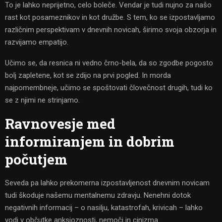
To je lahko neprijetno, celo boleče. Vendar je tudi nujno za našo
rast kot posameznikov in kot družbe. S tem, ko se izpostavljamo
različnim perspektivam v dnevnih novicah, širimo svoja obzorja in
razvijamo empatijo.
Učimo se, da resnica ni vedno črno-bela, da so zgodbe pogosto
bolj zapletene, kot se zdijo na prvi pogled. In morda
najpomembneje, učimo se spoštovati človečnost drugih, tudi ko
se z njimi ne strinjamo.
Ravnovesje med
informiranjem in dobrim
počutjem
Seveda pa lahko prekomerna izpostavljenost dnevnim novicam
tudi škoduje našemu mentalnemu zdravju. Nenehni dotok
negativnih informacij – o nasilju, katastrofah, krivicah – lahko
vodi v občutke anksioznosti, nemoči in cinizma.