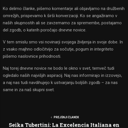
Ko delimo članke, pišemo komentarje ali objavljamo na družbenih
omrežjih, prispevamo k širši konverzaciji. Ko se angažiramo v
naših skupnostih ali se zavzemamo za spremembe, postajamo
del zgodb, o katerih poročajo dnevne novice.
V tem smislu smo vsi novinarji svojega življenja in svoje dobe. In
z vsako majhno odločitvijo za sočutje, pogum in integriteto
pišemo naslovnice prihodnosti.
Naj torej dnevne novice ne bodo le okno v svet, temveč tudi
ogledalo naših najvišjih aspiracij. Naj nas informirajo in izzovejo,
a naj nas tudi navdihujejo k ustvarjanju boljših zgodb – za nas
same in za naš skupni svet.
PREJŠNJI ČLANEK
Seika Tubertini: La Excelencia Italiana en