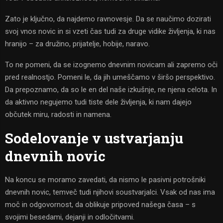
Zato je ključno, da najdemo ravnovesje. Da se naučimo dozirati
svoj vnos novic in si vzeti čas tudi za druge vidike življenja, ki nas
hranijo – za družino, prijatelje, hobije, naravo.
To ne pomeni, da se izognemo dnevnim novicam ali zapremo oči
pred realnostjo. Pomeni le, da jih umeščamo v širšo perspektivo.
Da prepoznamo, da so le en del naše izkušnje, ne njena celota. In
da aktivno negujemo tudi tiste dele življenja, ki nam dajejo
občutek miru, radosti in namena.
Sodelovanje v ustvarjanju
dnevnih novic
Na koncu se moramo zavedati, da nismo le pasivni potrošniki
dnevnih novic, temveč tudi njihovi soustvarjalci. Vsak od nas ima
moč in odgovornost, da oblikuje pripoved našega časa – s
svojimi besedami, dejanji in odločitvami.