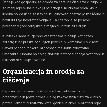
Čedalje več gospodinj se odloča za naravna čistila za kuhinjo, ki
so manj agresivna in okolju prijaznejša. Kuhinjska soda, kis in
limona so klasične sestavine, ki učinkovito odstranijo maščobe in
nevtralizirajo neprijetne vonjave. Ta pristop je še posebej
privlačen v gospodinjstvih z majhnimi otroki ali alergiki.
Kuhinjska soda je izjemno vsestranska in deluje kot nežen
abraziv, ki ne praska občutljivih površin. V kombinaciji s kisom
ustvari penečo reakcijo, ki pomaga razkloniti trdovratno
umazanijo. Limona pa poleg čistilnih lastnosti dodaja svež vonj in
naravno razkužuje površine.
Organizacija in orodja za
čiščenje
Uspešno vzdrževanje čistoče v kuhinji zahteva dobro
organizacijo in prava orodja. Poleg kakovostnih čistil za kuhinjo
potrebujemo tudi ustrezne krpe, gobice in črtke. Mikrofiber krpe