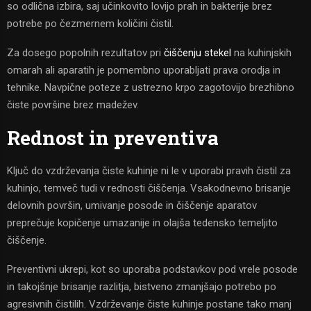
so odlična izbira, saj učinkovito lovijo prah in bakterije brez
potrebe po čezmernem količini čistil.
Za dosego popolnih rezultatov pri
čiščenju stekel
na kuhinjskih
omarah ali aparatih je pomembno uporabljati prava orodja in
tehnike. Navpične poteze z ustrezno krpo zagotovijo brezhibno
čiste površine brez madežev.
Rednost in preventiva
Ključ do vzdrževanja čiste kuhinje ni le v uporabi pravih čistil za
kuhinjo, temveč tudi v rednosti čiščenja. Vsakodnevno brisanje
delovnih površin, umivanje posode in čiščenje aparatov
preprečuje kopičenje umazanije in olajša tedensko temeljito
čiščenje.
Preventivni ukrepi, kot so uporaba podstavkov pod vrele posode
in takojšnje brisanje razlitja, bistveno zmanjšajo potrebo po
agresivnih čistilih. Vzdrževanje čiste kuhinje postane tako manj