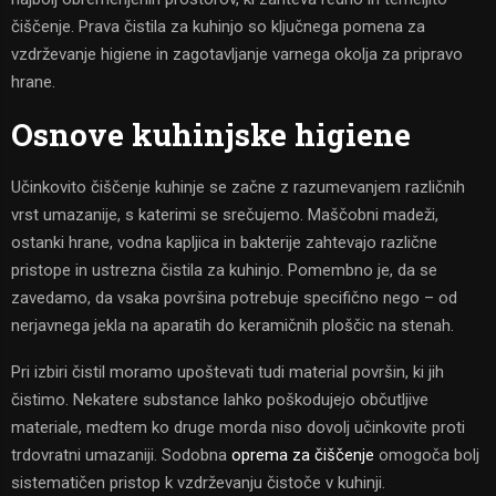
čiščenje. Prava čistila za kuhinjo so ključnega pomena za
vzdrževanje higiene in zagotavljanje varnega okolja za pripravo
hrane.
Osnove kuhinjske higiene
Učinkovito čiščenje kuhinje se začne z razumevanjem različnih
vrst umazanije, s katerimi se srečujemo. Maščobni madeži,
ostanki hrane, vodna kapljica in bakterije zahtevajo različne
pristope in ustrezna čistila za kuhinjo. Pomembno je, da se
zavedamo, da vsaka površina potrebuje specifično nego – od
nerjavnega jekla na aparatih do keramičnih ploščic na stenah.
Pri izbiri čistil moramo upoštevati tudi material površin, ki jih
čistimo. Nekatere substance lahko poškodujejo občutljive
materiale, medtem ko druge morda niso dovolj učinkovite proti
trdovratni umazaniji. Sodobna
oprema za čiščenje
omogoča bolj
sistematičen pristop k vzdrževanju čistoče v kuhinji.