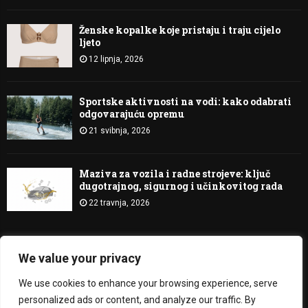
Ženske kopalke koje pristaju i traju cijelo
ljeto
12 lipnja, 2026
Sportske aktivnosti na vodi: kako odabrati
odgovarajuću opremu
21 svibnja, 2026
Maziva za vozila i radne strojeve: ključ
dugotrajnog, sigurnog i učinkovitog rada
22 travnja, 2026
We value your privacy
@2023 - Bitje Svetlobe. All Right Reserved.
We use cookies to enhance your browsing experience, serve
O nama
Kontakt
personalized ads or content, and analyze our traffic. By