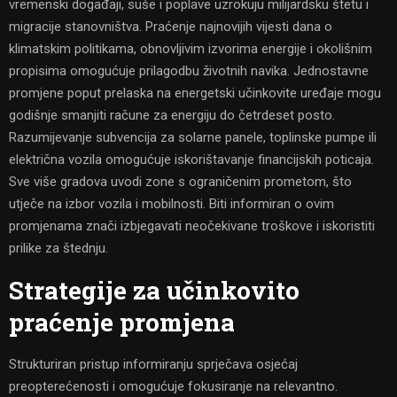
vremenski događaji, suše i poplave uzrokuju milijardsku štetu i
migracije stanovništva. Praćenje najnovijih vijesti dana o
klimatskim politikama, obnovljivim izvorima energije i okolišnim
propisima omogućuje prilagodbu životnih navika. Jednostavne
promjene poput prelaska na energetski učinkovite uređaje mogu
godišnje smanjiti račune za energiju do četrdeset posto.
Razumijevanje subvencija za solarne panele, toplinske pumpe ili
električna vozila omogućuje iskorištavanje financijskih poticaja.
Sve više gradova uvodi zone s ograničenim prometom, što
utječe na izbor vozila i mobilnosti. Biti informiran o ovim
promjenama znači izbjegavati neočekivane troškove i iskoristiti
prilike za štednju.
Strategije za učinkovito
praćenje promjena
Strukturiran pristup informiranju sprječava osjećaj
preopterećenosti i omogućuje fokusiranje na relevantno.