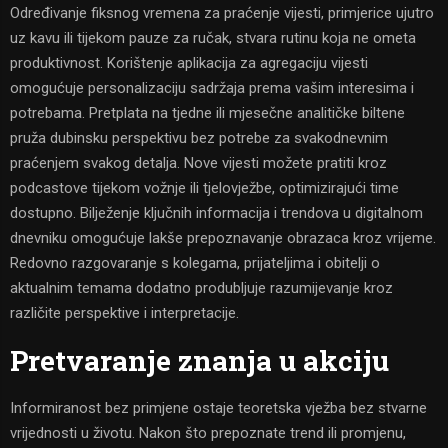
Određivanje fiksnog vremena za praćenje vijesti, primjerice ujutro
uz kavu ili tijekom pauze za ručak, stvara rutinu koja ne ometa
produktivnost. Korištenje aplikacija za agregaciju vijesti
omogućuje personalizaciju sadržaja prema vašim interesima i
potrebama. Pretplata na tjedne ili mjesečne analitičke biltene
pruža dubinsku perspektivu bez potrebe za svakodnevnim
praćenjem svakog detalja. Nove vijesti možete pratiti kroz
podcastove tijekom vožnje ili tjelovježbe, optimizirajući time
dostupno. Bilježenje ključnih informacija i trendova u digitalnom
dnevniku omogućuje lakše prepoznavanje obrazaca kroz vrijeme.
Redovno razgovaranje s kolegama, prijateljima i obitelji o
aktualnim temama dodatno produbljuje razumijevanje kroz
različite perspektive i interpretacije.
Pretvaranje znanja u akciju
Informiranost bez primjene ostaje teoretska vježba bez stvarne
vrijednosti u životu. Nakon što prepoznate trend ili promjenu,