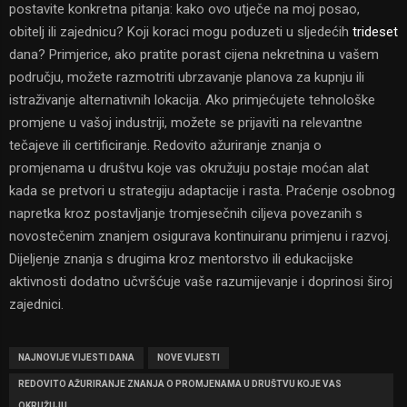
postavite konkretna pitanja: kako ovo utječe na moj posao,
obitelj ili zajednicu? Koji koraci mogu poduzeti u sljedećih
trideset
dana? Primjerice, ako pratite porast cijena nekretnina u vašem
području, možete razmotriti ubrzavanje planova za kupnju ili
istraživanje alternativnih lokacija. Ako primjećujete tehnološke
promjene u vašoj industriji, možete se prijaviti na relevantne
tečajeve ili certificiranje. Redovito ažuriranje znanja o
promjenama u društvu koje vas okružuju postaje moćan alat
kada se pretvori u strategiju adaptacije i rasta. Praćenje osobnog
napretka kroz postavljanje tromjesečnih ciljeva povezanih s
novostečenim znanjem osigurava kontinuiranu primjenu i razvoj.
Dijeljenje znanja s drugima kroz mentorstvo ili edukacijske
aktivnosti dodatno učvršćuje vaše razumijevanje i doprinosi široj
zajednici.
NAJNOVIJE VIJESTI DANA
NOVE VIJESTI
REDOVITO AŽURIRANJE ZNANJA O PROMJENAMA U DRUŠTVU KOJE VAS
OKRUŽUJU