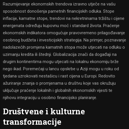
Razumijevanje ekonomskih trendova izravno utječe na vašu
sposobnost donošenja pametnih financijskih odluka. Stope
inflacije, kamatne stope, trendovi na nekretninama tržištu i cijene
energenata određuju kupovnu moć i standard života. Praćenje
ekonomskih indikatora omogućuje pravovremeno prilagođavanje
osobnog budžeta i investicijskih strategija. Na primjer, poznavanje
nadolazećih promjena kamatnih stopa može utjecati na odluku o
uzimanju kredita ili štednji. Globalizacija znači da događaji na
drugim kontinentima mogu utjecati na lokalnu ekonomiju brže
nego ikad. Poremećaji u lancu opskrbe u Aziji mogu u roku od
tjedana uzrokovati nestašicu i rast cijena u Europi. Redovito
ažuriranje znanja o promjenama u društvu koje vas okružuju
uključuje praćenje lokalnih i globalnih ekonomskih vijesti te
njihovu integraciju u osobno financijsko planiranje.
Društvene i kulturne
transformacije