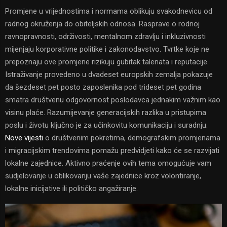
Promjene u vrijednostima i normama oblikuju svakodnevicu od
radnog okruženja do obiteljskih odnosa. Rasprave o rodnoj
ravnopravnosti, održivosti, mentalnom zdravlju i inkluzivnosti
mijenjaju korporativne politike i zakonodavstvo. Tvrtke koje ne
prepoznaju ove promjene rizikuju gubitak talenata i reputacije.
Istraživanje provedeno u dvadeset europskih zemalja pokazuje
da šezdeset pet posto zaposlenika pod trideset pet godina
smatra društvenu odgovornost poslodavca jednakim važnim kao
visinu plaće. Razumijevanje generacijskih razlika u pristupima
poslu i životu ključno je za učinkovitu komunikaciju i suradnju.
Nove vijesti
o društvenim pokretima, demografskim promjenama
i migracijskim trendovima pomažu predvidjeti kako će se razvijati
lokalne zajednice. Aktivno praćenje ovih tema omogućuje vam
sudjelovanje u oblikovanju vaše zajednice kroz volontiranje,
lokalne inicijative ili političko angažiranje.