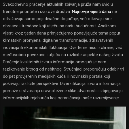
Svakodnevno praćenje aktualnih zbivanja pruža nam uvid u
trenutne prioritete i izazove društva.
Najnovije vijesti dana
ne
odražavaju samo pojedinačne događaje, već otkrivaju šire
obrasce i trendove koji utječu na našu budućnost. Analizom
vijesti kroz tjedan dana primjećujemo ponavljajuće tema poput
klimatskih promjena, digitalne transformacije, zdravstvenih
inovacija ili ekonomskih fluktuacija. Ove teme nisu izolirane, već
međusobno povezane i utječu na različite aspekte našeg života.
Praćenje kvalitetnih izvora informacija omogućuje nam
razlikovanje bitnog od nebitnog. Stručnjaci preporučuju odabir tri
do pet provjerenih medijskih kuća ili novinskih portala koji
pokrivaju različite perspektive. Diverzifikacija izvora informacija
pomaže u stvaranju uravnotežene slike stvarnosti i izbjegavanju
informacijskih mjehurića koji ograničavaju naše razumijevanje.