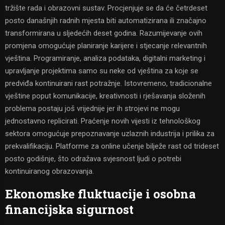
tržište rada i obrazovni sustav. Procjenjuje se da će četrdeset
posto današnjih radnih mjesta biti automatizirana ili značajno
transformirana u sljedećih deset godina. Razumijevanje ovih
promjena omogućuje planiranje karijere i stjecanje relevantnih
vještina. Programiranje, analiza podataka, digitalni marketing i
upravljanje projektima samo su neke od vještina za koje se
predviđa kontinuirani rast potražnje. Istovremeno, tradicionalne
vještine poput komunikacije, kreativnosti i rješavanja složenih
problema postaju još vrijednije jer ih strojevi ne mogu
jednostavno replicirati. Praćenje novih vijesti iz tehnološkog
sektora omogućuje prepoznavanje uzlaznih industrija i prilika za
prekvalifikaciju. Platforme za online učenje bilježe rast od trideset
posto godišnje, što odražava svjesnost ljudi o potrebi
kontinuiranog obrazovanja.
Ekonomske fluktuacije i osobna
financijska sigurnost