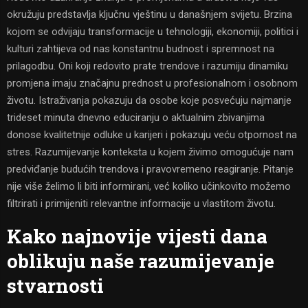
okružuju predstavlja ključnu vještinu u današnjem svijetu. Brzina
kojom se odvijaju transformacije u tehnologiji, ekonomiji, politici i
kulturi zahtijeva od nas konstantnu budnost i spremnost na
prilagodbu. Oni koji redovito prate trendove i razumiju dinamiku
promjena imaju značajnu prednost u profesionalnom i osobnom
životu. Istraživanja pokazuju da osobe koje posvećuju najmanje
trideset minuta dnevno educiranju o aktualnim zbivanjima
donose kvalitetnije odluke u karijeri i pokazuju veću otpornost na
stres. Razumijevanje konteksta u kojem živimo omogućuje nam
predviđanje budućih trendova i pravovremeno reagiranje. Pitanje
nije više želimo li biti informirani, već koliko učinkovito možemo
filtrirati i primijeniti relevantne informacije u vlastitom životu.
Kako najnovije vijesti dana
oblikuju naše razumijevanje
stvarnosti