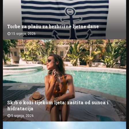
Torbe za plažu za bezbrižne ljetne dane
15 srpnja, 2026
Skrb o koži tijekom ljeta: zaštita od sunca i
hidratacija
5 srpnja, 2026