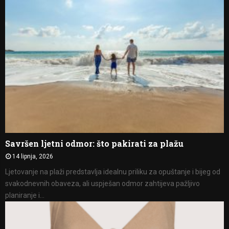
Savršen ljetni odmor: što pakirati za plažu
14 lipnja, 2026
Ljetovanje na plaži predstavlja idealnu priliku za opuštanje i bijeg od
svakodnevnih obaveza, ali uspješan odmor zahtijeva pažljivo
planiranje i...