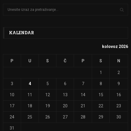
S
e
a
S
r
c
KALENDAR
E
h
f
A
kolovoz 2026
o
r
R
P
U
S
Č
P
S
N
:
C
1
2
H
3
4
5
6
7
8
9
10
11
12
13
14
15
16
17
18
19
20
21
22
23
24
25
26
27
28
29
30
31