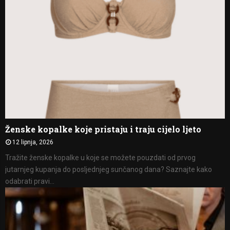
Ženske kopalke koje pristaju i traju cijelo ljeto
12 lipnja, 2026
Tražite ženske kopalke u koje se možete pouzdati od prvog
jutarnjeg kupanja do posljednjeg sunčanog dana? Saznajte kako
odabrati pravi...