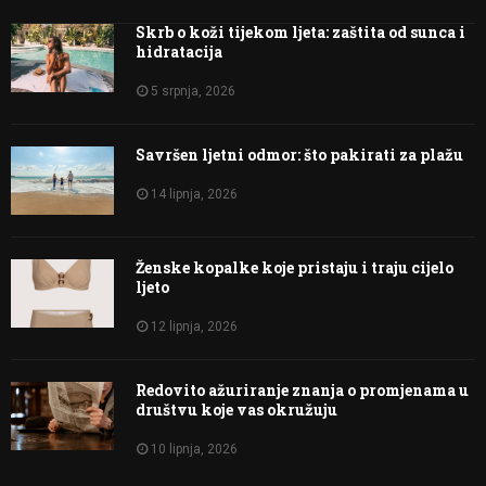
Skrb o koži tijekom ljeta: zaštita od sunca i
hidratacija
5 srpnja, 2026
Savršen ljetni odmor: što pakirati za plažu
14 lipnja, 2026
Ženske kopalke koje pristaju i traju cijelo
ljeto
12 lipnja, 2026
Redovito ažuriranje znanja o promjenama u
društvu koje vas okružuju
10 lipnja, 2026