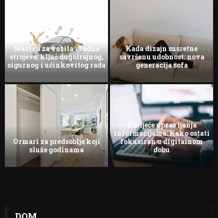
Maziva za vozila i radne
Kada dizajn susretne
strojeve: ključ dugotrajnog,
savršenu udobnost: nova
sigurnog i učinkovitog rada
generacija sofa
Umijeće upravljanja
informacijama: Kako ostati
Ormari za predsoblje koji
fokusiran u digitalnom
služe godinama
dobu
DOM